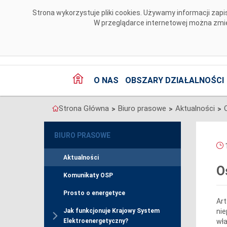
Przejdź do komentarzy
Strona wykorzystuje pliki cookies. Używamy informacji za
W przeglądarce internetowej można zmien
O NAS
OBSZARY DZIAŁALNOŚCI
Strona Główna
Biuro prasowe
Aktualności
>
>
>
BIURO PRASOWE
1
Aktualności
O
Komunikaty OSP
Prosto o energetyce
Art
nie
Jak funkcjonuje Krajowy System
wła
Elektroenergetyczny?