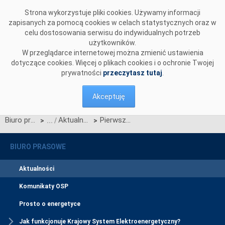
Przejdź do komentarzy
Strona wykorzystuje pliki cookies. Używamy informacji
zapisanych za pomocą cookies w celach statystycznych oraz w
celu dostosowania serwisu do indywidualnych potrzeb
użytkowników.
W przeglądarce internetowej można zmienić ustawienia
dotyczące cookies. Więcej o plikach cookies i o ochronie Twojej
prywatności
przeczytasz tutaj
.
Akceptuję
Biuro prasowe
Aktualności
Pierwszy certyfikowany Użytkownik profesjonalny CSIRE – Axpo Polska
>
>
BIURO PRASOWE
Aktualności
Komunikaty OSP
Prosto o energetyce
Jak funkcjonuje Krajowy System Elektroenergetyczny?