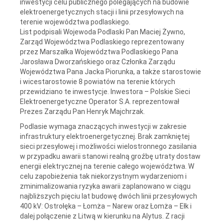
inwestycji celu publicznego polegających na budowie
elektroenergetycznych stacji i linii przesyłowych na
terenie województwa podlaskiego.
List podpisali Wojewoda Podlaski Pan Maciej Żywno,
Zarząd Województwa Podlaskiego reprezentowany
przez Marszałka Województwa Podlaskiego Pana
Jarosława Dworzańskiego oraz Członka Zarządu
Województwa Pana Jacka Piorunka, a także starostowie
i wicestarostowie 8 powiatów na terenie których
przewidziano te inwestycje. Inwestora – Polskie Sieci
Elektroenergetyczne Operator S.A. reprezentował
Prezes Zarządu Pan Henryk Majchrzak.
Podlasie wymaga znaczących inwestycji w zakresie
infrastruktury elektroenergetycznej. Brak zamkniętej
sieci przesyłowej i możliwości wielostronnego zasilania
w przypadku awarii stanowi realną groźbę utraty dostaw
energii elektrycznej na terenie całego województwa. W
celu zapobieżenia tak niekorzystnym wydarzeniom i
zminimalizowania ryzyka awarii zaplanowano w ciągu
najbliższych pięciu lat budowę dwóch linii przesyłowych
400 kV: Ostrołęka – Łomża – Narew oraz Łomża – Ełk i
dalej połączenie z Litwą w kierunku na Alytus. Z racji