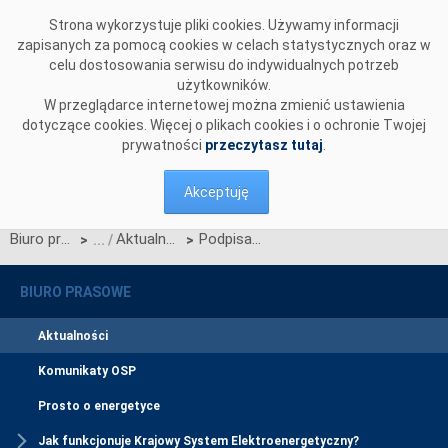
Przejdź do komentarzy
Strona wykorzystuje pliki cookies. Używamy informacji
zapisanych za pomocą cookies w celach statystycznych oraz w
celu dostosowania serwisu do indywidualnych potrzeb
użytkowników.
W przeglądarce internetowej można zmienić ustawienia
dotyczące cookies. Więcej o plikach cookies i o ochronie Twojej
prywatności
przeczytasz tutaj
.
Akceptuję
Biuro prasowe
Aktualności
Podpisanie Listu Intencyjnego w sprawie współpracy w zakresie realizacji inwestycji celu publicznego polegających na budowie elektroenergetycznych stacji i linii przesyłowych na terenie województwa podlaskiego
>
>
BIURO PRASOWE
Aktualności
Komunikaty OSP
Prosto o energetyce
Jak funkcjonuje Krajowy System Elektroenergetyczny?