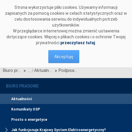
Przejdź do komentarzy
Strona wykorzystuje pliki cookies. Używamy informacji
zapisanych za pomocą cookies w celach statystycznych oraz w
celu dostosowania serwisu do indywidualnych potrzeb
użytkowników.
W przeglądarce internetowej można zmienić ustawienia
dotyczące cookies. Więcej o plikach cookies i o ochronie Twojej
prywatności
przeczytasz tutaj
.
Akceptuję
Biuro prasowe
Aktualności
Podpisanie umowy o świadczenie usług przesyłania energii elektrycznej z PGE Dystrybucja S.A.
>
>
BIURO PRASOWE
Aktualności
Komunikaty OSP
Prosto o energetyce
Jak funkcjonuje Krajowy System Elektroenergetyczny?