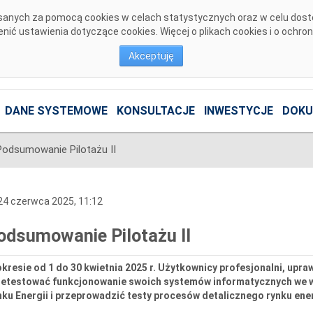
pisanych za pomocą cookies w celach statystycznych oraz w celu dos
ić ustawienia dotyczące cookies. Więcej o plikach cookies i o ochro
Akceptuję
DANE SYSTEMOWE
KONSULTACJE
INWESTYCJE
DOKU
Podsumowanie Pilotażu II
4 czerwca 2025, 11:12
odsumowanie Pilotażu II
kresie od 1 do 30 kwietnia 2025 r. Użytkownicy profesjonalni, upra
zetestować funkcjonowanie swoich systemów informatycznych we w
ku Energii i przeprowadzić testy procesów detalicznego rynku ener