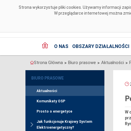
Przejdź do komentarzy
Strona wykorzystuje pliki cookies. Używamy informacji za
W przeglądarce internetowej można zmien
O NAS
OBSZARY DZIAŁALNOŚCI
Strona Główna
Biuro prasowe
Aktualności
>
>
>
BIURO PRASOWE
2
Aktualności
P
Komunikaty OSP
Prosto o energetyce
W o
pr
Jak funkcjonuje Krajowy System
Ryn
Elektroenergetyczny?