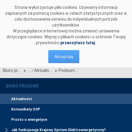
Przejdź do komentarzy
Strona wykorzystuje pliki cookies. Używamy informacji
zapisanych za pomocą cookies w celach statystycznych oraz w
celu dostosowania serwisu do indywidualnych potrzeb
użytkowników.
W przeglądarce internetowej można zmienić ustawienia
dotyczące cookies. Więcej o plikach cookies i o ochronie Twojej
prywatności
przeczytasz tutaj
.
Akceptuję
Biuro prasowe
Aktualności
Podsumowanie sezonu letniego w w Krajowym Systemie Elektroenergetycznym.
>
>
BIURO PRASOWE
Aktualności
Komunikaty OSP
Prosto o energetyce
Jak funkcjonuje Krajowy System Elektroenergetyczny?