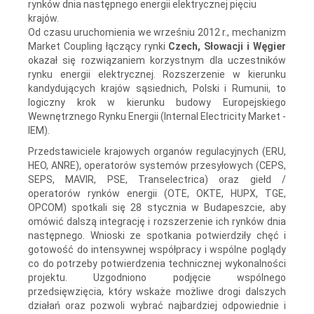
rynków dnia następnego energii elektrycznej pięciu
krajów.
Od czasu uruchomienia we wrześniu 2012 r., mechanizm
Market Coupling łączący rynki
Czech, Słowacji i Węgier
okazał się rozwiązaniem korzystnym dla uczestników
rynku energii elektrycznej. Rozszerzenie w kierunku
kandydujących krajów sąsiednich, Polski i Rumunii, to
logiczny krok w kierunku budowy Europejskiego
Wewnętrznego Rynku Energii (Internal Electricity Market -
IEM).
Przedstawiciele krajowych organów regulacyjnych (ERU,
HEO, ANRE), operatorów systemów przesyłowych (CEPS,
SEPS, MAVIR, PSE, Transelectrica) oraz giełd /
operatorów rynków energii (OTE, OKTE, HUPX, TGE,
OPCOM) spotkali się 28 stycznia w Budapeszcie, aby
omówić dalszą integrację i rozszerzenie ich rynków dnia
następnego. Wnioski ze spotkania potwierdziły chęć i
gotowość do intensywnej współpracy i wspólne poglądy
co do potrzeby potwierdzenia technicznej wykonalności
projektu. Uzgodniono podjęcie wspólnego
przedsięwzięcia, który wskaże możliwe drogi dalszych
działań oraz pozwoli wybrać najbardziej odpowiednie i