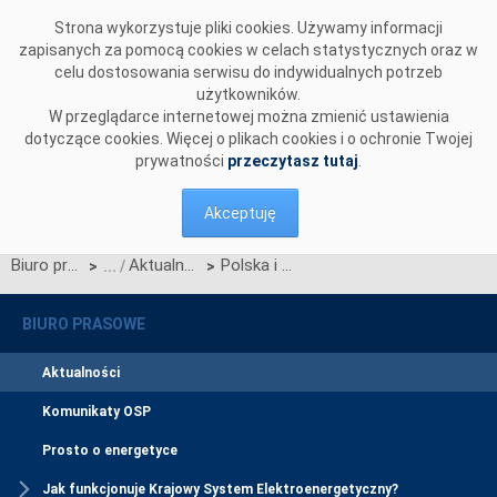
Przejdź do komentarzy
Strona wykorzystuje pliki cookies. Używamy informacji
zapisanych za pomocą cookies w celach statystycznych oraz w
celu dostosowania serwisu do indywidualnych potrzeb
użytkowników.
W przeglądarce internetowej można zmienić ustawienia
dotyczące cookies. Więcej o plikach cookies i o ochronie Twojej
prywatności
przeczytasz tutaj
.
Akceptuję
Biuro prasowe
Aktualności
Polska i Rumunia planują przyłączyć się do rynku obejmującego Czechy, Słowację i Węgry działającego według zasad mechanizmu "Market Coupling"
>
>
BIURO PRASOWE
Aktualności
Komunikaty OSP
Prosto o energetyce
Jak funkcjonuje Krajowy System Elektroenergetyczny?