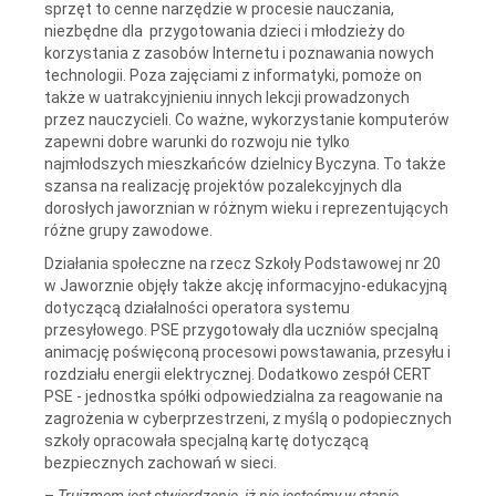
sprzęt to cenne narzędzie w procesie nauczania,
niezbędne dla przygotowania dzieci i młodzieży do
korzystania z zasobów Internetu i poznawania nowych
technologii. Poza zajęciami z informatyki, pomoże on
także w uatrakcyjnieniu innych lekcji prowadzonych
przez nauczycieli. Co ważne, wykorzystanie komputerów
zapewni dobre warunki do rozwoju nie tylko
najmłodszych mieszkańców dzielnicy Byczyna. To także
szansa na realizację projektów pozalekcyjnych dla
dorosłych jaworznian w różnym wieku i reprezentujących
różne grupy zawodowe.
Działania społeczne na rzecz Szkoły Podstawowej nr 20
w Jaworznie objęły także akcję informacyjno-edukacyjną
dotyczącą działalności operatora systemu
przesyłowego. PSE przygotowały dla uczniów specjalną
animację poświęconą procesowi powstawania, przesyłu i
rozdziału energii elektrycznej. Dodatkowo zespół CERT
PSE - jednostka spółki odpowiedzialna za reagowanie na
zagrożenia w cyberprzestrzeni, z myślą o podopiecznych
szkoły opracowała specjalną kartę dotyczącą
bezpiecznych zachowań w sieci.
–
Truizmem jest stwierdzenie, iż nie jesteśmy w stanie