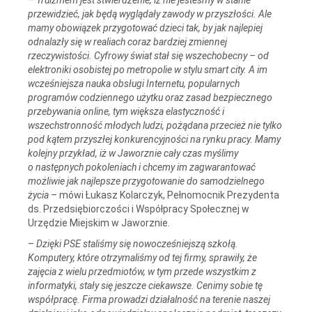
przewidzieć, jak będą wyglądały zawody w przyszłości. Ale
mamy obowiązek przygotować dzieci tak, by jak najlepiej
odnalazły się w realiach coraz bardziej zmiennej
rzeczywistości. Cyfrowy świat stał się wszechobecny – od
elektroniki osobistej po metropolie w stylu smart city. A im
wcześniejsza nauka obsługi Internetu, popularnych
programów codziennego użytku oraz zasad bezpiecznego
przebywania online, tym większa elastyczność i
wszechstronność młodych ludzi, pożądana przecież nie tylko
pod kątem przyszłej konkurencyjności na rynku pracy. Mamy
kolejny przykład, iż w Jaworznie cały czas myślimy
o następnych pokoleniach i chcemy im zagwarantować
możliwie jak najlepsze przygotowanie do samodzielnego
życia
– mówi Łukasz Kolarczyk, Pełnomocnik Prezydenta
ds. Przedsiębiorczości i Współpracy Społecznej w
Urzędzie Miejskim w Jaworznie.
–
Dzięki PSE staliśmy się nowocześniejszą szkołą.
Komputery, które otrzymaliśmy od tej firmy, sprawiły, że
zajęcia z wielu przedmiotów, w tym przede wszystkim z
informatyki, stały się jeszcze ciekawsze. Cenimy sobie tę
współpracę. Firma prowadzi działalność na terenie naszej