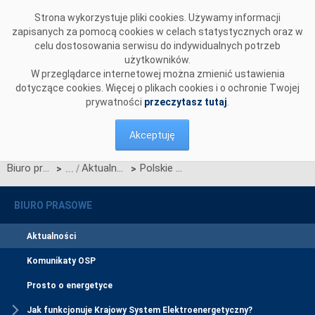
Przejdź do komentarzy
Strona wykorzystuje pliki cookies. Używamy informacji
zapisanych za pomocą cookies w celach statystycznych oraz w
celu dostosowania serwisu do indywidualnych potrzeb
użytkowników.
W przeglądarce internetowej można zmienić ustawienia
dotyczące cookies. Więcej o plikach cookies i o ochronie Twojej
prywatności
przeczytasz tutaj
.
Akceptuję
Biuro prasowe
Aktualności
Polskie Sieci Elektroenergetyczne nowym partnerem Szkoły Podstawowej nr 20 w Jaworznie
>
>
BIURO PRASOWE
Aktualności
Komunikaty OSP
Prosto o energetyce
Jak funkcjonuje Krajowy System Elektroenergetyczny?