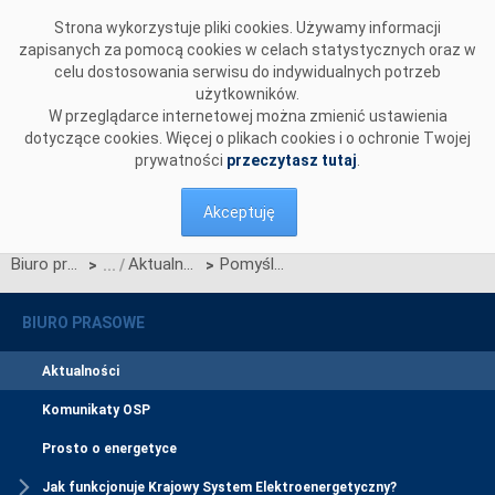
Przejdź do komentarzy
Strona wykorzystuje pliki cookies. Używamy informacji
zapisanych za pomocą cookies w celach statystycznych oraz w
celu dostosowania serwisu do indywidualnych potrzeb
użytkowników.
W przeglądarce internetowej można zmienić ustawienia
dotyczące cookies. Więcej o plikach cookies i o ochronie Twojej
prywatności
przeczytasz tutaj
.
Akceptuję
Biuro prasowe
Aktualności
Pomyślne uruchomienie projektu 15 MTU na rynku dnia następnego
>
>
BIURO PRASOWE
Aktualności
Komunikaty OSP
Prosto o energetyce
Jak funkcjonuje Krajowy System Elektroenergetyczny?