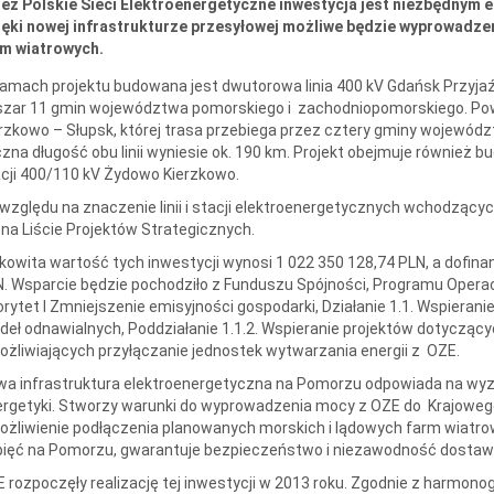
ez Polskie Sieci Elektroenergetyczne inwestycja jest niezbędnym 
ięki nowej infrastrukturze przesyłowej możliwe będzie wyprowadze
rm wiatrowych.
amach projektu budowana jest dwutorowa linia 400 kV Gdańsk Przyjaź
szar 11 gmin województwa pomorskiego i zachodniopomorskiego. Pow
rzkowo – Słupsk, której trasa przebiega przez cztery gminy wojewó
zna długość obu linii wyniesie ok. 190 km. Projekt obejmuje również 
cji 400/110 kV Żydowo Kierzkowo.
względu na znaczenie linii i stacji elektroenergetycznych wchodzącyc
 na Liście Projektów Strategicznych.
kowita wartość tych inwestycji wynosi 1 022 350 128,74 PLN, a dofin
. Wsparcie będzie pochodziło z Funduszu Spójności, Programu Operac
orytet I Zmniejszenie emisyjności gospodarki, Działanie 1.1. Wspierani
deł odnawialnych, Poddziałanie 1.1.2. Wspieranie projektów dotycząc
żliwiających przyłączanie jednostek wytwarzania energii z OZE.
a infrastruktura elektroenergetyczna na Pomorzu odpowiada na wyz
ergetyki. Stworzy warunki do wyprowadzenia mocy z OZE do Krajowe
żliwienie podłączenia planowanych morskich i lądowych farm wiatro
ięć na Pomorzu, gwarantuje bezpieczeństwo i niezawodność dostaw en
 rozpoczęły realizację tej inwestycji w 2013 roku. Zgodnie z harmo