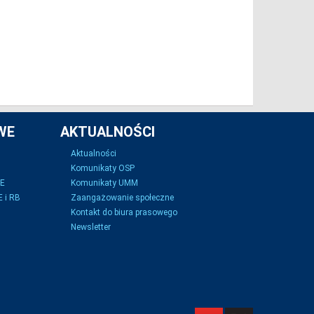
WE
AKTUALNOŚCI
Aktualności
Komunikaty OSP
SE
Komunikaty UMM
 i RB
Zaangażowanie społeczne
Kontakt do biura prasowego
Newsletter