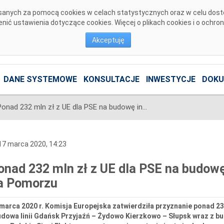
pisanych za pomocą cookies w celach statystycznych oraz w celu dos
ić ustawienia dotyczące cookies. Więcej o plikach cookies i o ochro
Akceptuję
DANE SYSTEMOWE
KONSULTACJE
INWESTYCJE
DOKU
Ponad 232 mln zł z UE dla PSE na budowę infrastruktury przesyłowej na Pomorzu
7 marca 2020, 14:23
onad 232 mln zł z UE dla PSE na budowę
a Pomorzu
marca 2020 r. Komisja Europejska zatwierdziła przyznanie ponad 23
dowa linii Gdańsk Przyjaźń – Żydowo Kierzkowo – Słupsk wraz z bu