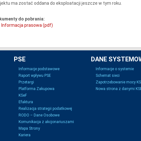
jektu ma zostać oddana do eksploatacji jeszcze w tym roku.
kumenty do pobrania:
Informacja prasowa (pdf)
PSE
DANE SYSTEMO
Informacje podstawowe
Informacje o systemie
Raport wpływu PSE
Schemat sieci
Przetargi
Zapotrzebowanie mocy K
Platforma Zakupowa
Nowa strona z danymi KSE
KSeF
Efaktura
Realizacja strategii podatkowej
RODO – Dane Osobowe
Komunikacja z akcjonariuszami
Mapa Strony
Kariera