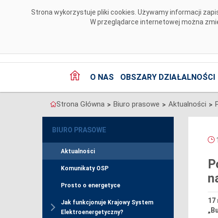
Przejdź do komentarzy
Strona wykorzystuje pliki cookies. Używamy informacji za
W przeglądarce internetowej można zmien
O NAS
OBSZARY DZIAŁALNOŚCI
Strona Główna
Biuro prasowe
Aktualności
>
>
>
BIURO PRASOWE
1
Aktualności
P
Komunikaty OSP
n
Prosto o energetyce
17 
Jak funkcjonuje Krajowy System
„Bu
Elektroenergetyczny?