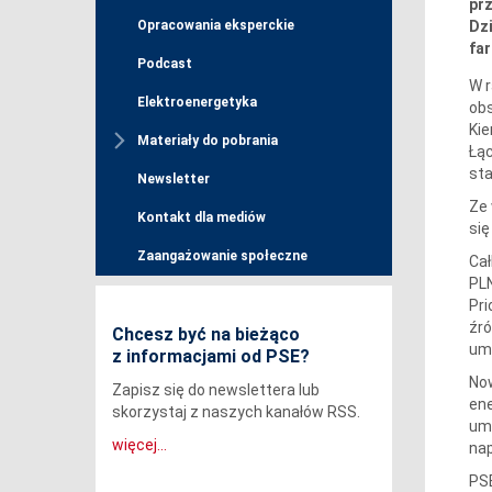
prz
Dz
Opracowania eksperckie
fa
Podcast
W r
Elektroenergetyka
ob
Kie
Materiały do pobrania
Łąc
sta
Newsletter
Ze 
Kontakt dla mediów
się
Zaangażowanie społeczne
Cał
PLN
Pri
źró
Chcesz być na bieżąco
umo
z informacjami od PSE?
Now
Zapisz się do newslettera lub
en
skorzystaj z naszych kanałów RSS.
umo
więcej...
nap
PSE