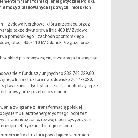
elementem transformacji energetycznej Polski.
nie mocy z planowanych lądowych i morskich
ń – Żydowo Kierzkowo, która przebiega przez
staje także dwutorowa linia 400 kV Żydowo
dztwa pomorskiego i zachodniopomorskiego.
budowę stacji 400/110 kV Gdańsk Przyjaźń oraz
h w skład przedsięwzięcia, inwestycja ta znajduje
ansowanie z funduszy unijnych to 232 748 229,80
yjnego Infrastruktura i Środowisko 2014-2020,
e wytwarzania i dystrybucji energii pochodzącej ze
ych budowy oraz przebudowy sieci
wania związane z transformacją polskiej
go Systemu Elektroenergetycznego, poprzez
wych. Jednocześnie, rozwój sieci najwyższych
ergii elektrycznej dla tego regionu.
nogramem infrastruktura powstająca w ramach