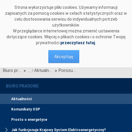
Przejdź do komentarzy
Strona wykorzystuje pliki cookies. Używamy informacji
zapisanych za pomocą cookies w celach statystycznych oraz w
celu dostosowania serwisu do indywidualnych potrzeb
użytkowników.
W przeglądarce internetowej można zmienić ustawienia
dotyczące cookies. Więcej o plikach cookies i o ochronie Twojej
prywatności
przeczytasz tutaj
.
Akceptuję
Biuro prasowe
Aktualności
Porozumienie PSE i Sztabu Generalnego Wojska Polskiego
>
>
BIURO PRASOWE
Aktualności
Komunikaty OSP
Prosto o energetyce
Jak funkcjonuje Krajowy System Elektroenergetyczny?