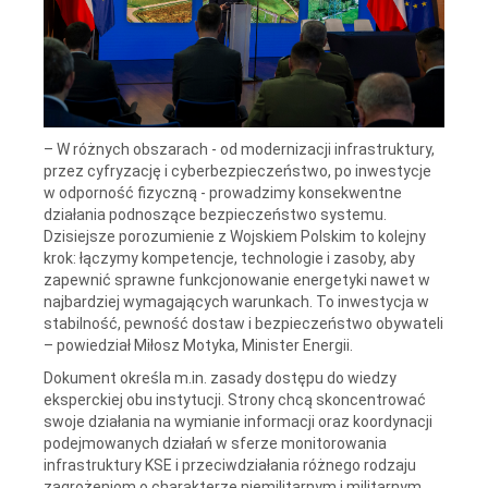
– W różnych obszarach - od modernizacji infrastruktury,
przez cyfryzację i cyberbezpieczeństwo, po inwestycje
w odporność fizyczną - prowadzimy konsekwentne
działania podnoszące bezpieczeństwo systemu.
Dzisiejsze porozumienie z Wojskiem Polskim to kolejny
krok: łączymy kompetencje, technologie i zasoby, aby
zapewnić sprawne funkcjonowanie energetyki nawet w
najbardziej wymagających warunkach. To inwestycja w
stabilność, pewność dostaw i bezpieczeństwo obywateli
– powiedział Miłosz Motyka, Minister Energii.
Dokument określa m.in. zasady dostępu do wiedzy
eksperckiej obu instytucji. Strony chcą skoncentrować
swoje działania na wymianie informacji oraz koordynacji
podejmowanych działań w sferze monitorowania
infrastruktury KSE i przeciwdziałania różnego rodzaju
zagrożeniom o charakterze niemilitarnym i militarnym.