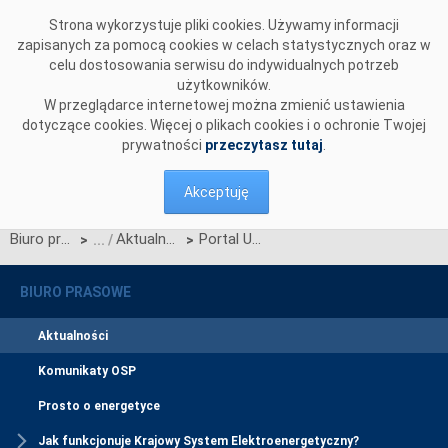
Przejdź do komentarzy
Strona wykorzystuje pliki cookies. Używamy informacji
zapisanych za pomocą cookies w celach statystycznych oraz w
celu dostosowania serwisu do indywidualnych potrzeb
użytkowników.
W przeglądarce internetowej można zmienić ustawienia
dotyczące cookies. Więcej o plikach cookies i o ochronie Twojej
prywatności
przeczytasz tutaj
.
Akceptuję
Biuro prasowe
Aktualności
Portal Użytkowania profesjonalnego szkolenie ogólne - stacjonarne i on-line
>
>
BIURO PRASOWE
Aktualności
Komunikaty OSP
Prosto o energetyce
Jak funkcjonuje Krajowy System Elektroenergetyczny?