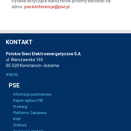
Pytania dotyczące warsztatów prosimy kierować na
adres:
pse.konferencje@pse.pl
.
KONTAKT
Polskie Sieci Elektroenergetyczne S.A.
ul. Warszawska 165
05-520 Konstancin-Jeziorna
więcej
PSE
Informacje podstawowe
Raport wpływu PSE
Przetargi
Platforma Zakupowa
KSeF
Efaktura