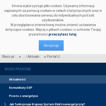
Przejdź do komentarzy
Strona wykorzystuje pliki cookies. Używamy informacji
zapisanych za pomocą cookies w celach statystycznych oraz w
celu dostosowania serwisu do indywidualnych potrzeb
użytkowników.
W przeglądarce internetowej można zmienić ustawienia
dotyczące cookies. Więcej o plikach cookies i o ochronie Twojej
prywatności
przeczytasz tutaj
.
Akceptuję
Biuro prasowe
Aktualności
Portal Użytkownika Profesjonalnego – warsztaty z wykonawcą systemu CSIRE
>
>
BIURO PRASOWE
Aktualności
Komunikaty OSP
Prosto o energetyce
Jak funkcjonuje Krajowy System Elektroenergetyczny?