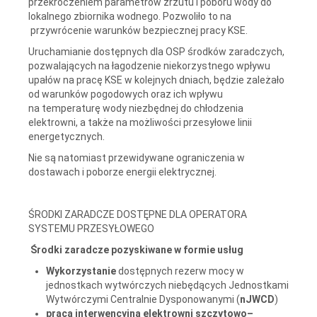
przekroczeniem parametrów zrzutu i poboru wody do
lokalnego zbiornika wodnego. Pozwoliło to na
przywrócenie warunków bezpiecznej pracy KSE.
Uruchamianie dostępnych dla OSP środków zaradczych,
pozwalających na łagodzenie niekorzystnego wpływu
upałów na pracę KSE w kolejnych dniach, będzie zależało
od warunków pogodowych oraz ich wpływu
na temperaturę wody niezbędnej do chłodzenia
elektrowni, a także na możliwości przesyłowe linii
energetycznych.
Nie są natomiast przewidywane ograniczenia w
dostawach i poborze energii elektrycznej.
ŚRODKI ZARADCZE DOSTĘPNE DLA OPERATORA
SYSTEMU PRZESYŁOWEGO
Środki zaradcze pozyskiwane w formie usług
Wykorzystanie
dostępnych rezerw mocy w
jednostkach wytwórczych niebędących Jednostkami
Wytwórczymi Centralnie Dysponowanymi (
nJWCD
)
praca interwencyjna elektrowni szczytowo–