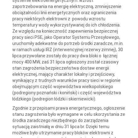
systemie elektroenergetycznym: wzrost
zapotrzebowania na energię elektryczną, zmniejszenie
obciążalności linii energetycznych oraz ograniczenia
pracy niektórych elektrowni z powodu wzrostu
temperatury wody wykorzystywanej do ich chłodzenia.
Ze względu na konieczność zapewnienia bezpiecznej
pracy sieci PSE, jako Operator Systemu Przesyłowego,
uruchomiły adekwatne do potrzeb środki zaradcze, m.in.
w ramach usługi IRZ (interwencyjnej rezerwy zimnej), 30
lipca przywołane zostały do pracy dwa bloki o łącznej
mocy 400 MW, zaś 31 lipca ogłoszony został czasowy
stan zagrożenia bezpieczeństwa dostaw energii
elektrycznej, mający charakter lokalny i przejściowy,
wynikający z trudnych warunków pracy sieci w regionie
obejmującym część województwa wielkopolskiego
(podregiony poznański i koniński) i część województwa
łódzkiego (podregion łódzki i skierniewicki).
Zgodnie z przepisami prawa energetycznego, ogłoszenie
stanu zagrożenia było wymagane w celu skorzystania ze
środka zaradczego niezbędnego do zarządzenia
sytuacją zaistniałą w dniu 31 lipca br. Dzięki temu
możliwe było utrzymanie pracy bloków elektrowni z