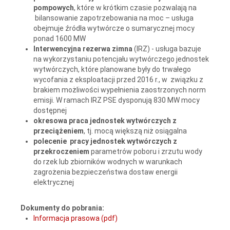
pompowych
, które w krótkim czasie pozwalają na
bilansowanie zapotrzebowania na moc – usługa
obejmuje źródła wytwórcze o sumarycznej mocy
ponad 1600 MW
Interwencyjna rezerwa zimna
(IRZ) - usługa bazuje
na wykorzystaniu potencjału wytwórczego jednostek
wytwórczych, które planowane były do trwałego
wycofania z eksploatacji przed 2016 r., w związku z
brakiem możliwości wypełnienia zaostrzonych norm
emisji. W ramach IRZ PSE dysponują 830 MW mocy
dostępnej
okresowa praca jednostek wytwórczych z
przeciążeniem
, tj. mocą większą niż osiągalna
polecenie pracy jednostek wytwórczych z
przekroczeniem
parametrów poboru i zrzutu wody
do rzek lub zbiorników wodnych w warunkach
zagrożenia bezpieczeństwa dostaw energii
elektrycznej
Dokumenty do pobrania:
Informacja prasowa (pdf)