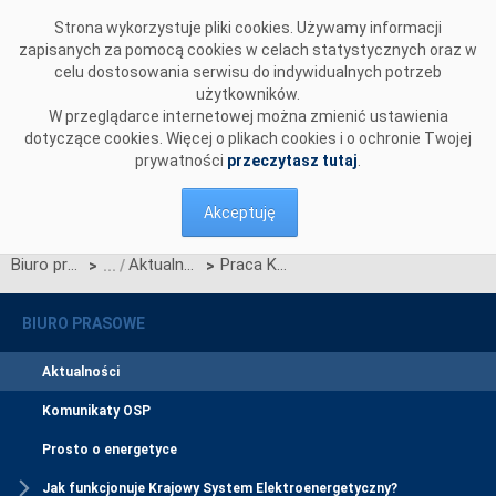
Przejdź do komentarzy
Strona wykorzystuje pliki cookies. Używamy informacji
zapisanych za pomocą cookies w celach statystycznych oraz w
celu dostosowania serwisu do indywidualnych potrzeb
użytkowników.
W przeglądarce internetowej można zmienić ustawienia
dotyczące cookies. Więcej o plikach cookies i o ochronie Twojej
prywatności
przeczytasz tutaj
.
Akceptuję
Biuro prasowe
Aktualności
Praca KSE w okresie upałów
>
>
BIURO PRASOWE
Aktualności
Komunikaty OSP
Prosto o energetyce
Jak funkcjonuje Krajowy System Elektroenergetyczny?