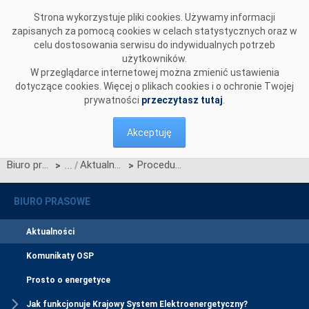
Przejdź do komentarzy
Strona wykorzystuje pliki cookies. Używamy informacji
zapisanych za pomocą cookies w celach statystycznych oraz w
celu dostosowania serwisu do indywidualnych potrzeb
użytkowników.
W przeglądarce internetowej można zmienić ustawienia
dotyczące cookies. Więcej o plikach cookies i o ochronie Twojej
prywatności
przeczytasz tutaj
.
Akceptuję
Biuro prasowe
Aktualności
Procedura Rejestracyjna i Formularz Rejestracyjny Uczestników Skoordynowanych
>
>
BIURO PRASOWE
Aktualności
Komunikaty OSP
Prosto o energetyce
Jak funkcjonuje Krajowy System Elektroenergetyczny?