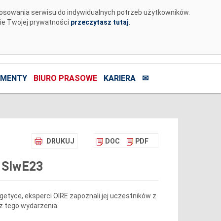
tosowania serwisu do indywidualnych potrzeb użytkowników.
nie Twojej prywatności
przeczytasz tutaj
.
MENTY
BIURO PRASOWE
KARIERA
✉
DRUKUJ
DOC
PDF
i SIwE23
etyce, eksperci OIRE zapoznali jej uczestników z
 tego wydarzenia.