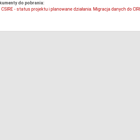
kumenty do pobrania:
CSIRE - status projektu i planowane działania. Migracja danych do C