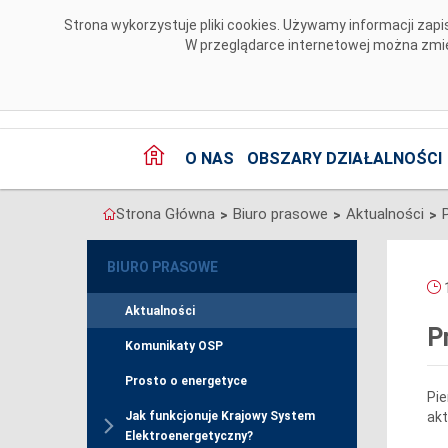
Przejdź do komentarzy
Strona wykorzystuje pliki cookies. Używamy informacji za
W przeglądarce internetowej można zmien
O NAS
OBSZARY DZIAŁALNOŚCI
Strona Główna
Biuro prasowe
Aktualności
>
>
>
BIURO PRASOWE
1
Aktualności
P
Komunikaty OSP
Prosto o energetyce
Pie
akt
Jak funkcjonuje Krajowy System
Elektroenergetyczny?