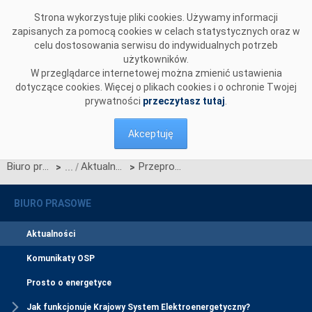
Przejdź do komentarzy
Strona wykorzystuje pliki cookies. Używamy informacji
zapisanych za pomocą cookies w celach statystycznych oraz w
celu dostosowania serwisu do indywidualnych potrzeb
użytkowników.
W przeglądarce internetowej można zmienić ustawienia
dotyczące cookies. Więcej o plikach cookies i o ochronie Twojej
prywatności
przeczytasz tutaj
.
Akceptuję
Biuro prasowe
Aktualności
Przeprowadzono udany test odbudowy litewskiego systemu elektroenergetycznego
>
>
BIURO PRASOWE
Aktualności
Komunikaty OSP
Prosto o energetyce
Jak funkcjonuje Krajowy System Elektroenergetyczny?