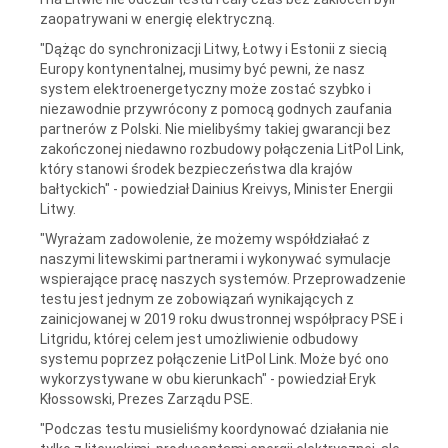
zaopatrywani w energię elektryczną.
"Dążąc do synchronizacji Litwy, Łotwy i Estonii z siecią
Europy kontynentalnej, musimy być pewni, że nasz
system elektroenergetyczny może zostać szybko i
niezawodnie przywrócony z pomocą godnych zaufania
partnerów z Polski. Nie mielibyśmy takiej gwarancji bez
zakończonej niedawno rozbudowy połączenia LitPol Link,
który stanowi środek bezpieczeństwa dla krajów
bałtyckich" - powiedział Dainius Kreivys, Minister Energii
Litwy.
"Wyrażam zadowolenie, że możemy współdziałać z
naszymi litewskimi partnerami i wykonywać symulacje
wspierające pracę naszych systemów. Przeprowadzenie
testu jest jednym ze zobowiązań wynikających z
zainicjowanej w 2019 roku dwustronnej współpracy PSE i
Litgridu, której celem jest umożliwienie odbudowy
systemu poprzez połączenie LitPol Link. Może być ono
wykorzystywane w obu kierunkach" - powiedział Eryk
Kłossowski, Prezes Zarządu PSE.
"Podczas testu musieliśmy koordynować działania nie