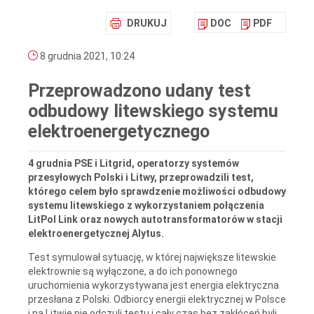
DRUKUJ
DOC
PDF
8 grudnia 2021, 10:24
Przeprowadzono udany test
odbudowy litewskiego systemu
elektroenergetycznego
4 grudnia PSE i Litgrid, operatorzy systemów
przesyłowych Polski i Litwy, przeprowadzili test,
którego celem było sprawdzenie możliwości odbudowy
systemu litewskiego z wykorzystaniem połączenia
LitPol Link oraz nowych autotransformatorów w stacji
elektroenergetycznej Alytus.
Test symulował sytuację, w której największe litewskie
elektrownie są wyłączone, a do ich ponownego
uruchomienia wykorzystywana jest energia elektryczna
przesłana z Polski. Odbiorcy energii elektrycznej w Polsce
i na Litwie nie odczuli testu i cały czas bez zakłóceń byli