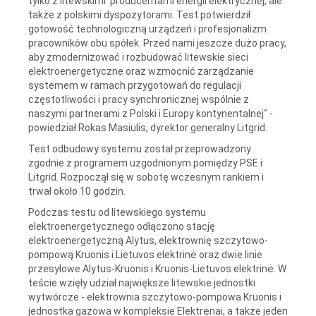
tylko z litewskimi producentami energii elektrycznej, ale
także z polskimi dyspozytorami. Test potwierdził
gotowość technologiczną urządzeń i profesjonalizm
pracowników obu spółek. Przed nami jeszcze dużo pracy,
aby zmodernizować i rozbudować litewskie sieci
elektroenergetyczne oraz wzmocnić zarządzanie
systemem w ramach przygotowań do regulacji
częstotliwości i pracy synchronicznej wspólnie z
naszymi partnerami z Polski i Europy kontynentalnej" -
powiedział Rokas Masiulis, dyrektor generalny Litgrid.
Test odbudowy systemu został przeprowadzony
zgodnie z programem uzgodnionym pomiędzy PSE i
Litgrid. Rozpoczął się w sobotę wczesnym rankiem i
trwał około 10 godzin.
Podczas testu od litewskiego systemu
elektroenergetycznego odłączono stację
elektroenergetyczną Alytus, elektrownię szczytowo-
pompową Kruonis i Lietuvos elektrinė oraz dwie linie
przesyłowe Alytus-Kruonis i Kruonis-Lietuvos elektrinė. W
teście wzięły udział największe litewskie jednostki
wytwórcze - elektrownia szczytowo-pompowa Kruonis i
jednostka gazowa w kompleksie Elektrėnai, a także jeden