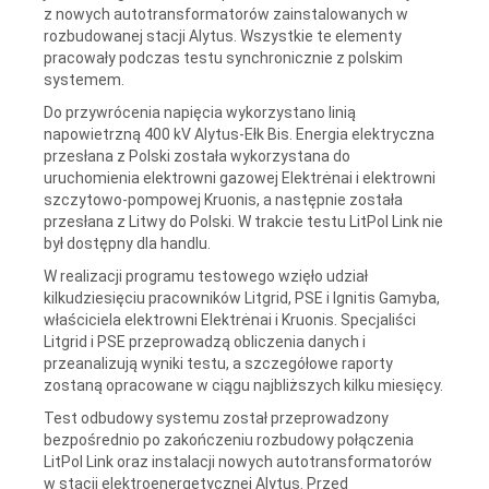
z nowych autotransformatorów zainstalowanych w
rozbudowanej stacji Alytus. Wszystkie te elementy
pracowały podczas testu synchronicznie z polskim
systemem.
Do przywrócenia napięcia wykorzystano linią
napowietrzną 400 kV Alytus-Ełk Bis. Energia elektryczna
przesłana z Polski została wykorzystana do
uruchomienia elektrowni gazowej Elektrėnai i elektrowni
szczytowo-pompowej Kruonis, a następnie została
przesłana z Litwy do Polski. W trakcie testu LitPol Link nie
był dostępny dla handlu.
W realizacji programu testowego wzięło udział
kilkudziesięciu pracowników Litgrid, PSE i Ignitis Gamyba,
właściciela elektrowni Elektrėnai i Kruonis. Specjaliści
Litgrid i PSE przeprowadzą obliczenia danych i
przeanalizują wyniki testu, a szczegółowe raporty
zostaną opracowane w ciągu najbliższych kilku miesięcy.
Test odbudowy systemu został przeprowadzony
bezpośrednio po zakończeniu rozbudowy połączenia
LitPol Link oraz instalacji nowych autotransformatorów
w stacji elektroenergetycznej Alytus. Przed