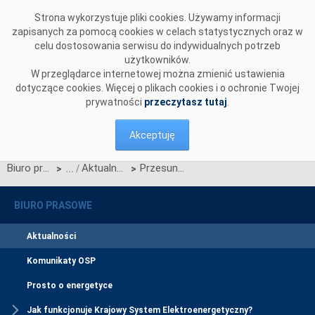
Przejdź do komentarzy
Strona wykorzystuje pliki cookies. Używamy informacji
zapisanych za pomocą cookies w celach statystycznych oraz w
celu dostosowania serwisu do indywidualnych potrzeb
użytkowników.
W przeglądarce internetowej można zmienić ustawienia
dotyczące cookies. Więcej o plikach cookies i o ochronie Twojej
prywatności
przeczytasz tutaj
.
Akceptuję
Biuro prasowe
Aktualności
Przesunięcie terminu uruchomienia mechanizmu Flow-Based Market Coupling
>
>
BIURO PRASOWE
Aktualności
Komunikaty OSP
Prosto o energetyce
Jak funkcjonuje Krajowy System Elektroenergetyczny?