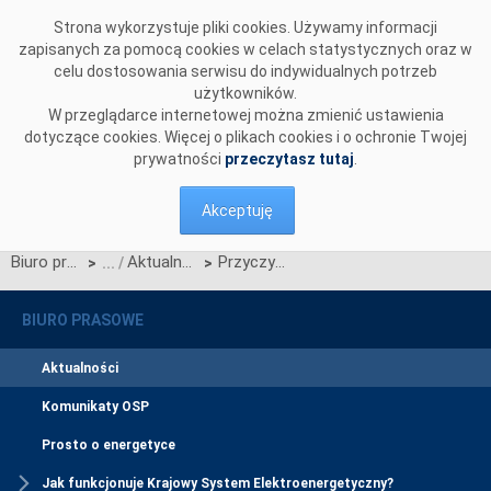
Przejdź do komentarzy
Strona wykorzystuje pliki cookies. Używamy informacji
zapisanych za pomocą cookies w celach statystycznych oraz w
celu dostosowania serwisu do indywidualnych potrzeb
użytkowników.
W przeglądarce internetowej można zmienić ustawienia
dotyczące cookies. Więcej o plikach cookies i o ochronie Twojej
prywatności
przeczytasz tutaj
.
Akceptuję
Biuro prasowe
Aktualności
Przyczyny zakłóceń w stacji Rogowiec są badane. System pracuje stabilnie
>
>
BIURO PRASOWE
Aktualności
Komunikaty OSP
Prosto o energetyce
Jak funkcjonuje Krajowy System Elektroenergetyczny?