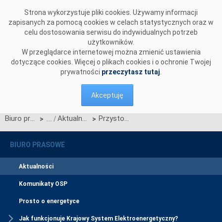
Przejdź do komentarzy
Strona wykorzystuje pliki cookies. Używamy informacji
zapisanych za pomocą cookies w celach statystycznych oraz w
celu dostosowania serwisu do indywidualnych potrzeb
użytkowników.
W przeglądarce internetowej można zmienić ustawienia
dotyczące cookies. Więcej o plikach cookies i o ochronie Twojej
prywatności
przeczytasz tutaj
.
Akceptuję
Biuro prasowe
Aktualności
Przystosowanie ogrodzeń stacji elektroenergetycznych: Mokre, Wrzosowa, Katowice, Bieruń, Siersza do montażu systemów ochrony technicznej
>
>
BIURO PRASOWE
Aktualności
Komunikaty OSP
Prosto o energetyce
Jak funkcjonuje Krajowy System Elektroenergetyczny?