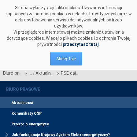
Przejdź do komentarzy
Strona wykorzystuje pliki cookies. Używamy informacji
zapisanych za pomocą cookies w celach statystycznych oraz w
celu dostosowania serwisu do indywidualnych potrzeb
użytkowników.
W przeglądarce internetowej można zmienić ustawienia
dotyczące cookies. Więcej o plikach cookies i o ochronie Twojej
prywatności
przeczytasz tutaj
.
Akceptuję
Biuro prasowe
Aktualności
PSE dają szkołom moc!
>
>
BIURO PRASOWE
Aktualności
Komunikaty OSP
Prosto o energetyce
Jak funkcjonuje Krajowy System Elektroenergetyczny?