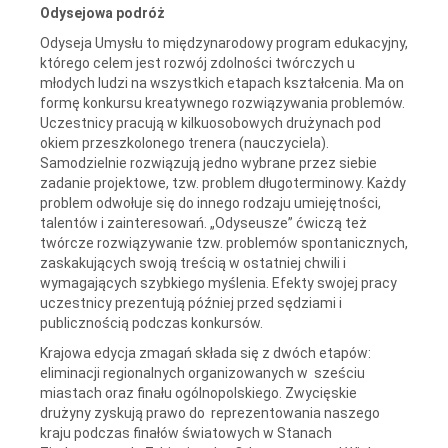
Odysejowa podróż
Odyseja Umysłu to międzynarodowy program edukacyjny,
którego celem jest rozwój zdolności twórczych u
młodych ludzi na wszystkich etapach kształcenia. Ma on
formę konkursu kreatywnego rozwiązywania problemów.
Uczestnicy pracują w kilkuosobowych drużynach pod
okiem przeszkolonego trenera (nauczyciela).
Samodzielnie rozwiązują jedno wybrane przez siebie
zadanie projektowe, tzw. problem długoterminowy. Każdy
problem odwołuje się do innego rodzaju umiejętności,
talentów i zainteresowań. „Odyseusze” ćwiczą też
twórcze rozwiązywanie tzw. problemów spontanicznych,
zaskakujących swoją treścią w ostatniej chwili i
wymagających szybkiego myślenia. Efekty swojej pracy
uczestnicy prezentują później przed sędziami i
publicznością podczas konkursów.
Krajowa edycja zmagań składa się z dwóch etapów:
eliminacji regionalnych organizowanych w sześciu
miastach oraz finału ogólnopolskiego. Zwycięskie
drużyny zyskują prawo do reprezentowania naszego
kraju podczas finałów światowych w Stanach