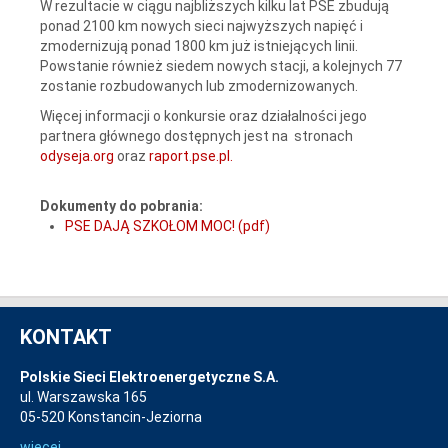
W rezultacie w ciągu najbliższych kilku lat PSE zbudują
ponad 2100 km nowych sieci najwyższych napięć i
zmodernizują ponad 1800 km już istniejących linii.
Powstanie również siedem nowych stacji, a kolejnych 77
zostanie rozbudowanych lub zmodernizowanych.
Więcej informacji o konkursie oraz działalności jego
partnera głównego dostępnych jest na stronach
odyseja.org
oraz
raport.pse.pl.
Dokumenty do pobrania:
PSE DAJĄ SZKOŁOM MOC! (pdf)
KONTAKT
Polskie Sieci Elektroenergetyczne S.A.
ul. Warszawska 165
05-520 Konstancin-Jeziorna
więcej