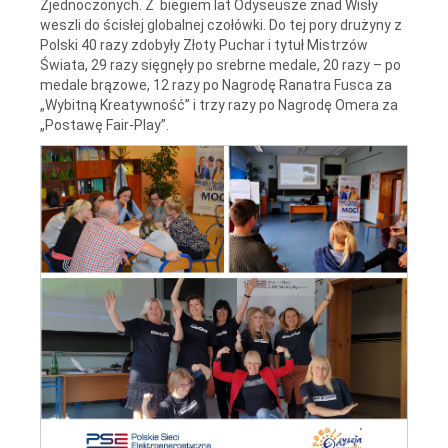
Zjednoczonych. Z biegiem lat Odyseusze znad Wisły
weszli do ścisłej globalnej czołówki. Do tej pory drużyny z
Polski 40 razy zdobyły Złoty Puchar i tytuł Mistrzów
Świata, 29 razy sięgnęły po srebrne medale, 20 razy – po
medale brązowe, 12 razy po Nagrodę Ranatra Fusca za
„Wybitną Kreatywność” i trzy razy po Nagrodę Omera za
„Postawę Fair-Play”.