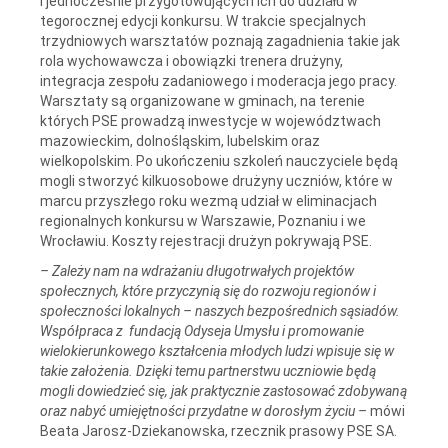
i jednocześnie przygotowujących ich do udziału w
tegorocznej edycji konkursu. W trakcie specjalnych
trzydniowych warsztatów poznają zagadnienia takie jak
rola wychowawcza i obowiązki trenera drużyny,
integracja zespołu zadaniowego i moderacja jego pracy.
Warsztaty są organizowane w gminach, na terenie
których PSE prowadzą inwestycje w województwach
mazowieckim, dolnośląskim, lubelskim oraz
wielkopolskim. Po ukończeniu szkoleń nauczyciele będą
mogli stworzyć kilkuosobowe drużyny uczniów, które w
marcu przyszłego roku wezmą udział w eliminacjach
regionalnych konkursu w Warszawie, Poznaniu i we
Wrocławiu. Koszty rejestracji drużyn pokrywają PSE.
–
Zależy nam na wdrażaniu długotrwałych projektów
społecznych, które przyczynią się do rozwoju regionów i
społeczności lokalnych – naszych bezpośrednich sąsiadów.
Współpraca z fundacją Odyseja Umysłu i promowanie
wielokierunkowego kształcenia młodych ludzi wpisuje się w
takie założenia. Dzięki temu partnerstwu uczniowie będą
mogli dowiedzieć się, jak praktycznie zastosować zdobywaną
oraz nabyć umiejętności przydatne w dorosłym życiu –
mówi
Beata Jarosz-Dziekanowska, rzecznik prasowy PSE SA.