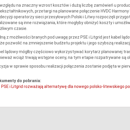
względu na znaczny wzrost kosztów i dużą liczbę zamówień u producen
ekształtnikowych, przetargi na planowane połączenie HVDC Harmony L
 decyzji operatorzy sieci przesyłowych Polski i Litwy rozpoczęli prz
lizowane są inne rozwiązania, które mogłyby obniżyć koszty i umożli
żliwym czasie.
ną z możliwości branych pod uwagę przez PSE i Litgrid jest kabel lą
e pozwolić na zmniejszenie budżetu projektu i jego szybszą realizacj
el lądowy mógłby częściowo wykorzystywać korytarz planowanej trasy 
ieważ wciąż trwają wstępne oceny, na tym etapie rozpatrywane są ob
yzja w sprawie sposobu realizacji połączenia zostanie podjęta w pier
kumenty do pobrania:
PSE i Litgrid rozważają alternatywę dla nowego polsko-litewskiego