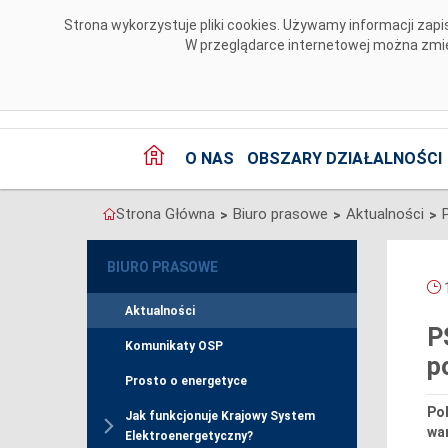
Przejdź do komentarzy
Strona wykorzystuje pliki cookies. Używamy informacji za
W przeglądarce internetowej można zmien
O NAS
OBSZARY DZIAŁALNOŚCI
Strona Główna
Biuro prasowe
Aktualności
>
>
>
BIURO PRASOWE
1
Aktualności
P
Komunikaty OSP
p
Prosto o energetyce
Pol
Jak funkcjonuje Krajowy System
wa
Elektroenergetyczny?