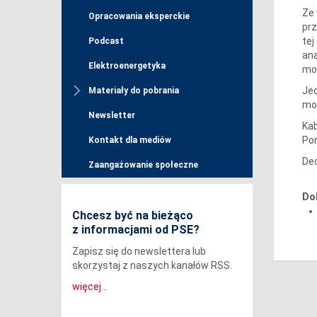
Ze 
Opracowania eksperckie
prz
tej
Podcast
ana
Elektroenergetyka
mo
Jed
Materiały do pobrania
moż
Newsletter
Kab
Pon
Kontakt dla mediów
Dec
Zaangażowanie społeczne
Do
Chcesz być na bieżąco
z informacjami od PSE?
Zapisz się do newslettera lub
skorzystaj z naszych kanałów RSS.
więcej...