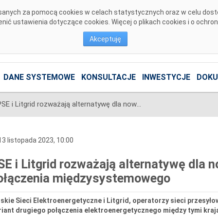
pisanych za pomocą cookies w celach statystycznych oraz w celu dos
ić ustawienia dotyczące cookies. Więcej o plikach cookies i o ochro
Akceptuję
DANE SYSTEMOWE
KONSULTACJE
INWESTYCJE
DOKU
PSE i Litgrid rozważają alternatywę dla nowego polsko-litewskiego połączenia międzysystemowego
3 listopada 2023, 10:00
SE i Litgrid rozważają alternatywę dla 
ołączenia międzysystemowego
skie Sieci Elektroenergetyczne i Litgrid, operatorzy sieci przesyło
riant drugiego połączenia elektroenergetycznego między tymi kraj