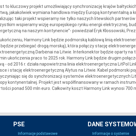
st to kluczowy projekt umożliwiający synchronizację krajów bałtycki
itwą, jakakolwiek wymiana handlowa między Europą kontynentalną a kr
lizując taki projekt wspieramy nie tylko naszych litewskich partnerów 
ystkim wspieramy wizję europejskiego rynku energii elektrycznej, b
rgetyczną na naszym kontynencie”- powiedział Eryk Kłossowski, Pre
ukończeniu, Harmony Link będzie podmorską kablową linią elektroener
będzie przebiegać drogą morską), która połączy stację elektroenerg
ktroenergetyczną Darbėnai na Litwie. Interkonektor będzie oparty na
min ukończenia praco to 2025 rok. Harmony Link będzie drugim połą
wą - od 2016 r. działa napowietrzna linia elektroenergetyczna LitPol Li
sce i stację elektroenergetyczną Alytus na Litwie. Kabel podmorski 
yczyniając się do synchronizacji systemów elektroenergetycznych Li
opy kontynentalnej. Projekt jest współfinansowany w ramach instrum
tości ponad 500 mln euro. Całkowity koszt Harmony Link wynosi 700 m
PSE
DANE SYSTEMO
Informacje podstawowe
Informacje o systemie