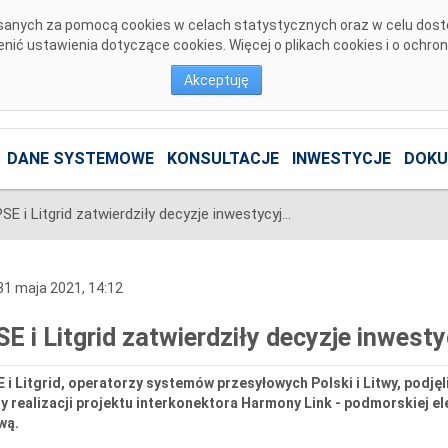
pisanych za pomocą cookies w celach statystycznych oraz w celu dos
ić ustawienia dotyczące cookies. Więcej o plikach cookies i o ochro
Akceptuję
DANE SYSTEMOWE
KONSULTACJE
INWESTYCJE
DOKU
PSE i Litgrid zatwierdziły decyzje inwestycyjne dla Harmony Link
1 maja 2021, 14:12
SE i Litgrid zatwierdziły decyzje inwest
 i Litgrid, operatorzy systemów przesyłowych Polski i Litwy, podj
y realizacji projektu interkonektora Harmony Link - podmorskiej el
wą.