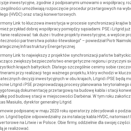
yzje inwestycyjne, zgodnie z podpisanymi umowami o współpracy, rozp
zególności umożliwiają rozpoczęcie procedur przetargowych na wyb
łego (HVDC) oraz stacji konwertorowych.
rmony Link to kluczowa inwestycja w procesie synchronizacji krajów ba
nież przykład dobrej współpracy pomiędzy sąsiadami. PSE i Litgrid już 
tanie realizować tak duże i trudne projekty inwestycyjne, a wejście pr
teczności partnerstwa polsko-litewskiego” – powiedział Piotr Naimsk
ategicznej Infrastruktury Energetycznej.
rmony Link to największy z projektów synchronizacji państw bałtyckic
cząco zwiększy bezpieczeństwo energetyczne regionu i przyczyni się 
ystkich krajach bałtyckich. Dlatego szczególnie cenimy sobie rzeczo
tnerami przy realizacji tego ważnego projektu, który wchodzi w kluczo
atecznych decyzji inwestycyjnych w obu krajach, Litgrid i PSE będą 
cnie Litgrid i PSE przeprowadzają procesy planowania terytorialnego 
ygotowują dokumentację przetargową na budowę kabla i stacji konwert
ałkę pod budowę stacji w miejscowości Darbėnai. W tym roku zakońc
as Masiulis, dyrektor generalny Litgrid.
mowie podpisanej w maju 2020 roku operatorzy zdecydowali o podzial
on. Litgrid będzie odpowiedzialny za instalację kabla HVDC, natomias
ertorowe na Litwie i w Polsce. Obie firmy, oddzielnie dla swojej czę
ą je realizować.