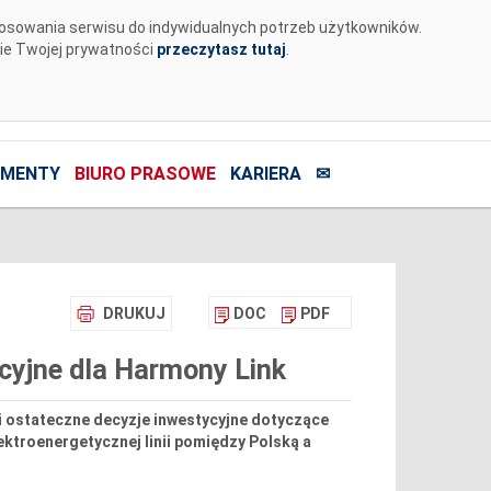
tosowania serwisu do indywidualnych potrzeb użytkowników.
nie Twojej prywatności
przeczytasz tutaj
.
MENTY
BIURO PRASOWE
KARIERA
✉
DRUKUJ
DOC
PDF
ycyjne dla Harmony Link
ęli ostateczne decyzje inwestycyjne dotyczące
ektroenergetycznej linii pomiędzy Polską a