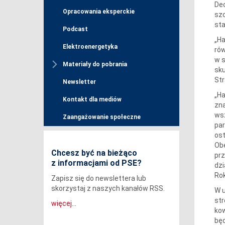
Dec
Opracowania eksperckie
szc
sta
Podcast
„Ha
Elektroenergetyka
rów
w s
Materiały do pobrania
sku
Str
Newsletter
„Ha
Kontakt dla mediów
zna
wsz
Zaangażowanie społeczne
par
ost
Obe
Chcesz być na bieżąco
prz
z informacjami od PSE?
dzi
Rok
Zapisz się do newslettera lub
skorzystaj z naszych kanałów RSS.
W u
str
więcej...
kow
będ