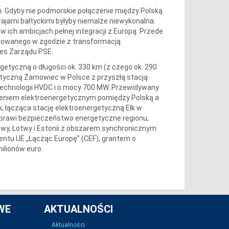
ch. Gdyby nie podmorskie połączenie między Polską
ajami bałtyckimi byłyby niemalże niewykonalna.
w ich ambicjach pełnej integracji z Europą. Przede
udowanego w zgodzie z transformacją
zes Zarządu PSE.
getyczną o długości ok. 330 km (z czego ok. 290
etyczną Żarnowiec w Polsce z przyszłą stacją
 technologii HVDC i o mocy 700 MW. Przewidywany
czeniem elektroenergetycznym pomiędzy Polską a
nk, łącząca stację elektroenergetyczną Ełk w
poprawi bezpieczeństwo energetyczne regionu,
twy, Łotwy i Estonii z obszarem synchronicznym
entu UE „Łącząc Europę” (CEF), grantem o
ilionów euro.
WE
AKTUALNOŚCI
Aktualności