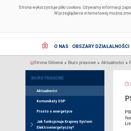
Przejdź do komentarzy
Strona wykorzystuje pliki cookies. Używamy informacji za
W przeglądarce internetowej można zmien
O NAS
OBSZARY DZIAŁALNOŚCI
Strona Główna
Biuro prasowe
Aktualności
>
>
>
BIURO PRASOWE
3
Aktualności
P
Komunikaty OSP
Prosto o energetyce
PSE
faz
Jak funkcjonuje Krajowy System
Lit
Elektroenergetyczny?