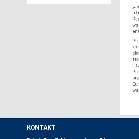
„Je
a L
Rea
wsz
ene
Po 
km 
ele
ter
Lit
Pol
prz
Eur
war
KONTAKT