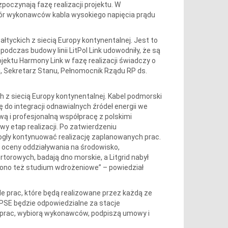
oczynają fazę realizacji projektu. W
ór wykonawców kabla wysokiego napięcia prądu
łtyckich z siecią Europy kontynentalnej. Jest to
podczas budowy linii LitPol Link udowodniły, że są
ojektu Harmony Link w fazę realizacji świadczy o
i, Sekretarz Stanu, Pełnomocnik Rządu RP ds.
h z siecią Europy kontynentalnej. Kabel podmorski
do integracji odnawialnych źródeł energii we
wą i profesjonalną współpracę z polskimi
wy etap realizacji. Po zatwierdzeniu
mogły kontynuować realizację zaplanowanych prac.
i oceny oddziaływania na środowisko,
orowych, badają dno morskie, a Litgrid nabył
zono też studium wdrożeniowe” – powiedział
e prac, które będą realizowane przez każdą ze
t PSE będzie odpowiedzialne za stacje
ści prac, wybiorą wykonawców, podpiszą umowy i