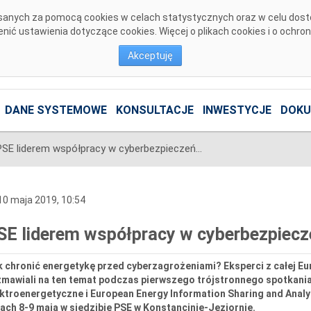
pisanych za pomocą cookies w celach statystycznych oraz w celu dos
ić ustawienia dotyczące cookies. Więcej o plikach cookies i o ochro
Akceptuję
DANE SYSTEMOWE
KONSULTACJE
INWESTYCJE
DOKU
PSE liderem współpracy w cyberbezpieczeństwie
0 maja 2019, 10:54
SE liderem współpracy w cyberbezpiecz
 chronić energetykę przed cyberzagrożeniami? Eksperci z całej Eu
zmawiali na ten temat podczas pierwszego trójstronnego spotkani
ktroenergetyczne i European Energy Information Sharing and Analys
ach 8-9 maja w siedzibie PSE w Konstancinie-Jeziornie.