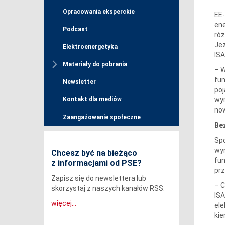
Opracowania eksperckie
EE-
ene
Podcast
róż
Jez
Elektroenergetyka
ISA
Materiały do pobrania
– W
fun
Newsletter
poj
wym
Kontakt dla mediów
now
Zaangażowanie społeczne
Be
Spo
wym
Chcesz być na bieżąco
fun
z informacjami od PSE?
prz
Zapisz się do newslettera lub
– C
skorzystaj z naszych kanałów RSS.
ISA
więcej...
ele
kie