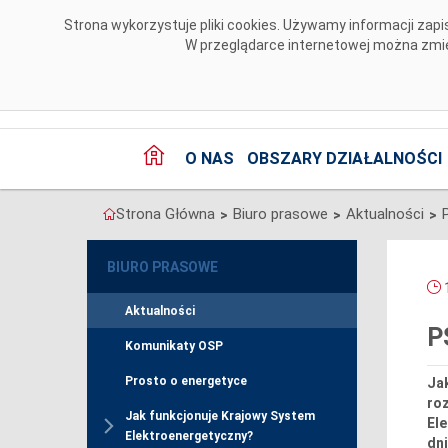
Przejdź do komentarzy
Strona wykorzystuje pliki cookies. Używamy informacji za
W przeglądarce internetowej można zmien
O NAS
OBSZARY DZIAŁALNOŚCI
Strona Główna
Biuro prasowe
Aktualności
>
>
>
BIURO PRASOWE
1
Aktualności
P
Komunikaty OSP
Prosto o energetyce
Jak
ro
Jak funkcjonuje Krajowy System
Ele
Elektroenergetyczny?
dni