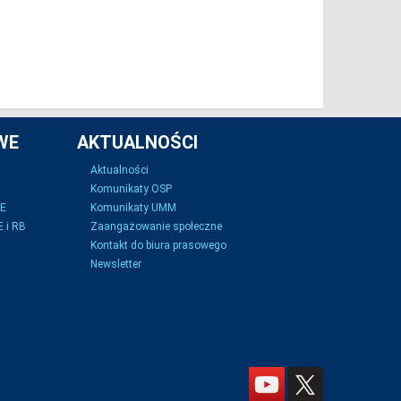
WE
AKTUALNOŚCI
Aktualności
Komunikaty OSP
SE
Komunikaty UMM
 i RB
Zaangażowanie społeczne
Kontakt do biura prasowego
Newsletter