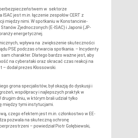
 cyberbezpieczeństwem w sektorze
 ISAC jest m.in. łączenie zespołów CERT z
cji między nimi. W spotkaniu w Konstancinie-
 Stanów Zjednoczonych (E-ISAC) i Japonii (JP-
branży energetycznej.
granicznych, wpływa na zwiększenie skuteczności
ządu PSE podczas otwarcia spotkania. – Incydenty
n sam charakter. Dlatego bardzo ważne jest, aby
ość na cyberataki oraz skracać czas reakcji na
t – dodał prezes Kłossowski.
go grona specjalistów, był okazją do dyskusji i
rożeń, współpracy i najlepszych praktyk w
ugim dniu, w którym brali udział tylko
ę między tymi instytucjami.
ową, czego efektem jest m.in. członkostwo w EE-
edza pozwala na skuteczną ochronę
erprzestrzeni – powiedział Piotr Gołębiewski,