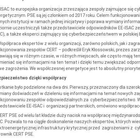
ISAC to europejska organizacja zrzeszająca zespoły zajmujące się
rgetycznym. PSE są jej członkiem od 2017 roku. Celem funkcjonowania
nych instytucji w ramach jednej inicjatywy i poprawa wymiany informa
iornie uczestniczyli także przedstawiciele odpowiedników EE-ISAC ze
C), a także eksperci zajmujący się cyberbezpieczeństwem w polskiej 
spółpraca ekspertów z wielu organizacji, zarówno polskich, jak i za
kcjonowania zespołów CERT – podkreślił Eryk Kłossowski, prezes zar
awiają się w różnym czasie, w różnych miejscach, ale często mają te
ieniać się informacjami na ten temat i dzięki temu zwiększać odporn
e zagrożenia. We współczesnej energetyce jest to absolutny prioryte
zpieczeństwo dzięki współpracy
tkanie było podzielone na dwa dni. Pierwszy, przeznaczony dla szerokie
iany doświadczeń w dzieleniu się informacjami na temat nowych zag
kcjonowaniu zespołów odpowiedzialnych za cyberbezpieczeństwo. W dr
edstawiciele EE-ISAC i organizacji partnerskich, omówiono współprac
ERT PSE od wielu lat kładzie duży nacisk na współpracę międzynarod
C. Pozwala to na ciągłe doskonalenie naszych ekspertów, których wi
ktroenergetycznej infrastruktury krytycznej przed zagrożeniami z cyb
rownik CERT PSE.