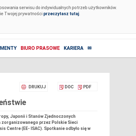
tosowania serwisu do indywidualnych potrzeb użytkowników.
nie Twojej prywatności
przeczytasz tutaj
.
MENTY
BIURO PRASOWE
KARIERA
✉
DRUKUJ
DOC
PDF
eństwie
ropy, Japonii i Stanów Zjednoczonych
a zorganizowanego przez Polskie Sieci
is Centre (EE- ISAC). Spotkanie odbyło się w