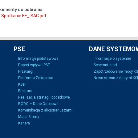
kumenty do pobrania:
Spotkanie EE_ISAC.pdf
PSE
DANE SYSTEMO
Informacje podstawowe
Informacje o systemie
Raport wpływu PSE
Schemat sieci
Przetargi
Zapotrzebowanie mocy K
Platforma Zakupowa
Nowa strona z danymi KSE
KSeF
Efaktura
Realizacja strategii podatkowej
RODO – Dane Osobowe
Komunikacja z akcjonariuszami
Mapa Strony
Kariera