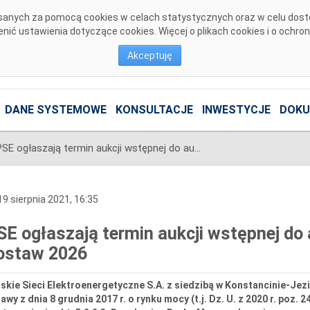
pisanych za pomocą cookies w celach statystycznych oraz w celu dos
ić ustawienia dotyczące cookies. Więcej o plikach cookies i o ochro
Akceptuję
DANE SYSTEMOWE
KONSULTACJE
INWESTYCJE
DOKU
PSE ogłaszają termin aukcji wstępnej do aukcji głównej na rok dostaw 2026
9 sierpnia 2021, 16:35
SE ogłaszają termin aukcji wstępnej do 
ostaw 2026
skie Sieci Elektroenergetyczne S.A. z siedzibą w Konstancinie-Jezi
awy z dnia 8 grudnia 2017 r. o rynku mocy (t.j. Dz. U. z 2020 r. poz. 2