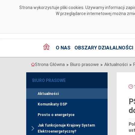
Przejdź do komentarzy
Strona wykorzystuje pliki cookies. Używamy informacji za
W przeglądarce internetowej można zmien
O NAS
OBSZARY DZIAŁALNOŚCI
Strona Główna
Biuro prasowe
Aktualności
>
>
>
BIURO PRASOWE
1
Aktualności
P
Komunikaty OSP
d
Prosto o energetyce
Pol
Jak funkcjonuje Krajowy System
ust
Elektroenergetyczny?