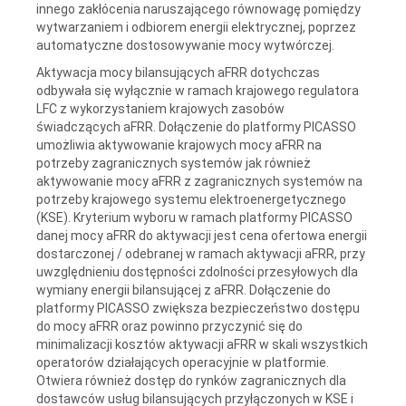
innego zakłócenia naruszającego równowagę pomiędzy
wytwarzaniem i odbiorem energii elektrycznej, poprzez
automatyczne dostosowywanie mocy wytwórczej.
Aktywacja mocy bilansujących aFRR dotychczas
odbywała się wyłącznie w ramach krajowego regulatora
LFC z wykorzystaniem krajowych zasobów
świadczących aFRR. Dołączenie do platformy PICASSO
umożliwia aktywowanie krajowych mocy aFRR na
potrzeby zagranicznych systemów jak również
aktywowanie mocy aFRR z zagranicznych systemów na
potrzeby krajowego systemu elektroenergetycznego
(KSE). Kryterium wyboru w ramach platformy PICASSO
danej mocy aFRR do aktywacji jest cena ofertowa energii
dostarczonej / odebranej w ramach aktywacji aFRR, przy
uwzględnieniu dostępności zdolności przesyłowych dla
wymiany energii bilansującej z aFRR. Dołączenie do
platformy PICASSO zwiększa bezpieczeństwo dostępu
do mocy aFRR oraz powinno przyczynić się do
minimalizacji kosztów aktywacji aFRR w skali wszystkich
operatorów działających operacyjnie w platformie.
Otwiera również dostęp do rynków zagranicznych dla
dostawców usług bilansujących przyłączonych w KSE i