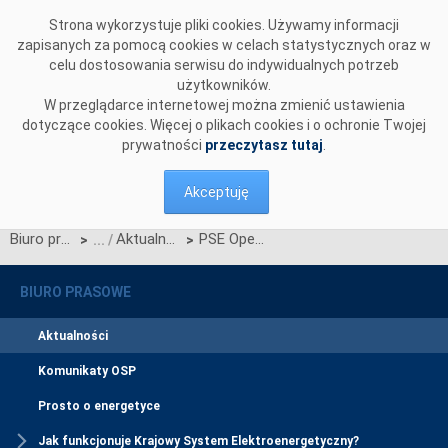
Przejdź do komentarzy
Strona wykorzystuje pliki cookies. Używamy informacji
zapisanych za pomocą cookies w celach statystycznych oraz w
celu dostosowania serwisu do indywidualnych potrzeb
użytkowników.
W przeglądarce internetowej można zmienić ustawienia
dotyczące cookies. Więcej o plikach cookies i o ochronie Twojej
prywatności
przeczytasz tutaj
.
Akceptuję
Biuro prasowe
Aktualności
PSE Operator otrzyma dofinansowanie na budowę stacji Stanisławów
>
>
BIURO PRASOWE
Aktualności
Komunikaty OSP
Prosto o energetyce
Jak funkcjonuje Krajowy System Elektroenergetyczny?