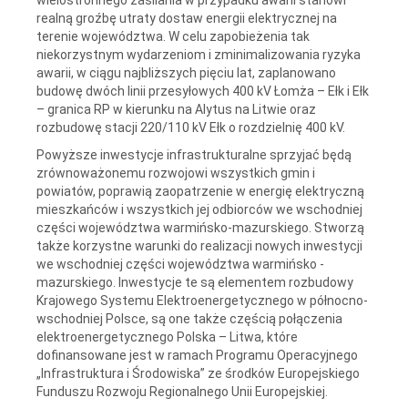
realną groźbę utraty dostaw energii elektrycznej na
terenie województwa. W celu zapobieżenia tak
niekorzystnym wydarzeniom i zminimalizowania ryzyka
awarii, w ciągu najbliższych pięciu lat, zaplanowano
budowę dwóch linii przesyłowych 400 kV Łomża – Ełk i Ełk
– granica RP w kierunku na Alytus na Litwie oraz
rozbudowę stacji 220/110 kV Ełk o rozdzielnię 400 kV.
Powyższe inwestycje infrastrukturalne sprzyjać będą
zrównoważonemu rozwojowi wszystkich gmin i
powiatów, poprawią zaopatrzenie w energię elektryczną
mieszkańców i wszystkich jej odbiorców we wschodniej
części województwa warmińsko-mazurskiego. Stworzą
także korzystne warunki do realizacji nowych inwestycji
we wschodniej części województwa warmińsko -
mazurskiego. Inwestycje te są elementem rozbudowy
Krajowego Systemu Elektroenergetycznego w północno-
wschodniej Polsce, są one także częścią połączenia
elektroenergetycznego Polska – Litwa, które
dofinansowane jest w ramach Programu Operacyjnego
„Infrastruktura i Środowiska” ze środków Europejskiego
Funduszu Rozwoju Regionalnego Unii Europejskiej.