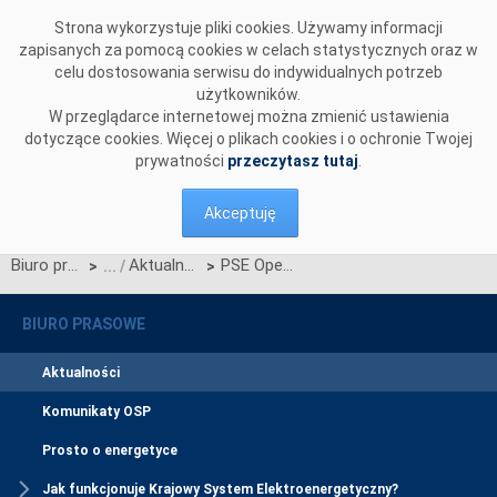
Przejdź do komentarzy
Strona wykorzystuje pliki cookies. Używamy informacji
zapisanych za pomocą cookies w celach statystycznych oraz w
celu dostosowania serwisu do indywidualnych potrzeb
użytkowników.
W przeglądarce internetowej można zmienić ustawienia
dotyczące cookies. Więcej o plikach cookies i o ochronie Twojej
prywatności
przeczytasz tutaj
.
Akceptuję
Biuro prasowe
Aktualności
PSE Operator podpisał list intencyjny z władzami województwa warmińsko-mazurskiego
>
>
BIURO PRASOWE
Aktualności
Komunikaty OSP
Prosto o energetyce
Jak funkcjonuje Krajowy System Elektroenergetyczny?