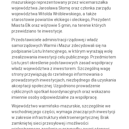
mazurskiego reprezentowany przez wicemarszałka
województwa Jarosława Słomę oraz członka zarządu
województwa Witolda Wróblewskiego, a także
starostowie powiatów ełckiego i oleckiego, Prezydent
Miasta Ełk oraz wójtowie 5 gmin, na terenie których
przewidziano te inwestycje.
Przedstawiciele administracji rządowej i władz
samorządowych Warmii i Mazur zdecydowali się na
podpisanie Listu Intencyjnego, w którym wyrażają wolę
zrealizowania inwestycji celu publicznego. Przedmiotem
Listu jest określenie podstawowych zasad współpracy
władz województwa z inwestorem. Szczególną wagę
strony przywiązują do rzetelnego informowania o
prowadzonych inwestycjach, niezbędnego dla uzyskania
akceptacji społecznej. Uzgodniono prowadzenie
cyklicznych spotkań koordynacyjnych oraz wskazano
imiennie osoby odpowiedzialne za współpracę.
Województwo warmińsko-mazurskie, szczególnie we
wschodniej jego części, wymaga znaczących inwestycji
w zakresie infrastruktury elektroenergetycznej. Brak
zamkniętej sieci przesyłowej i możliwości
wielostronnego zasilania w przypadku awarii stanowi