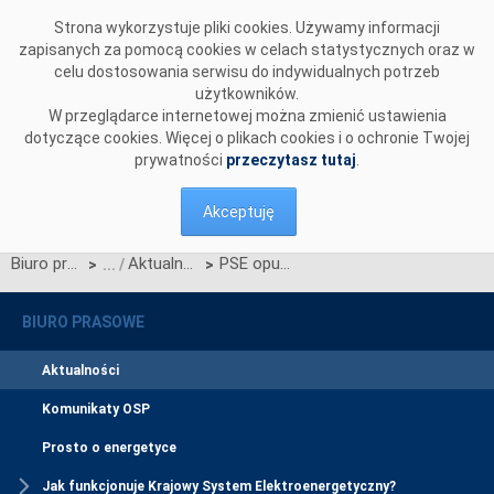
Przejdź do komentarzy
Strona wykorzystuje pliki cookies. Używamy informacji
zapisanych za pomocą cookies w celach statystycznych oraz w
celu dostosowania serwisu do indywidualnych potrzeb
użytkowników.
W przeglądarce internetowej można zmienić ustawienia
dotyczące cookies. Więcej o plikach cookies i o ochronie Twojej
prywatności
przeczytasz tutaj
.
Akceptuję
Biuro prasowe
Aktualności
PSE opublikowały wstępne wyniki aukcji głównej na rok dostaw 2028
>
>
BIURO PRASOWE
Aktualności
Komunikaty OSP
Prosto o energetyce
Jak funkcjonuje Krajowy System Elektroenergetyczny?