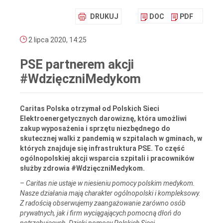
DRUKUJ
DOC
PDF
2 lipca 2020, 14:25
PSE partnerem akcji
#WdzięczniMedykom
Caritas Polska otrzymał od Polskich Sieci
Elektroenergetycznych darowiznę, która umożliwi
zakup wyposażenia i sprzętu niezbędnego do
skutecznej walki z pandemią w szpitalach w gminach, w
których znajduje się infrastruktura PSE. To część
ogólnopolskiej akcji wsparcia szpitali i pracowników
służby zdrowia #WdzięczniMedykom.
–
Caritas nie ustaje w niesieniu pomocy polskim medykom.
Nasze działania mają charakter ogólnopolski i kompleksowy.
Z radością obserwujemy zaangażowanie zarówno osób
prywatnych, jak i firm wyciągających pomocną dłoń do
potrzebujących. Dzięki pomocy Polskich Sieci