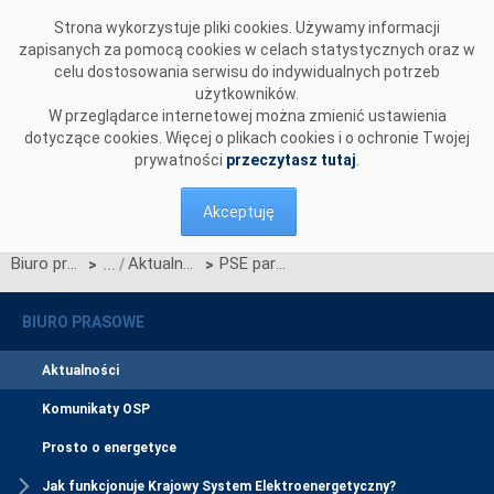
Przejdź do komentarzy
Strona wykorzystuje pliki cookies. Używamy informacji
zapisanych za pomocą cookies w celach statystycznych oraz w
celu dostosowania serwisu do indywidualnych potrzeb
użytkowników.
W przeglądarce internetowej można zmienić ustawienia
dotyczące cookies. Więcej o plikach cookies i o ochronie Twojej
prywatności
przeczytasz tutaj
.
Akceptuję
Biuro prasowe
Aktualności
PSE partnerem akcji #WdzięczniMedykom
>
>
BIURO PRASOWE
Aktualności
Komunikaty OSP
Prosto o energetyce
Jak funkcjonuje Krajowy System Elektroenergetyczny?