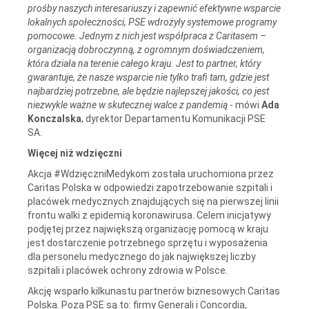
prośby naszych interesariuszy i zapewnić efektywne wsparcie
lokalnych społeczności,
PSE wdrożyły systemowe programy
pomocowe. Jednym z nich jest współpraca z Caritasem –
organizacją dobroczynną, z ogromnym doświadczeniem,
która działa na terenie całego kraju. Jest to partner, który
gwarantuje, że nasze wsparcie nie tylko trafi tam, gdzie jest
najbardziej potrzebne, ale będzie najlepszej jakości, co jest
niezwykle ważne w skutecznej walce z pandemią
- mówi
Ada
Konczalska
, dyrektor Departamentu Komunikacji PSE
SA.
Więcej niż wdzięczni
Akcja #WdzięczniMedykom została uruchomiona przez
Caritas Polska w odpowiedzi zapotrzebowanie szpitali i
placówek medycznych znajdujących się na pierwszej linii
frontu walki z epidemią koronawirusa. Celem inicjatywy
podjętej przez największą organizację pomocą w kraju
jest dostarczenie potrzebnego sprzętu i wyposażenia
dla personelu medycznego do jak największej liczby
szpitali i placówek ochrony zdrowia w Polsce.
Akcję wsparło kilkunastu partnerów biznesowych Caritas
Polska. Poza PSE są to: firmy Generali i Concordia,