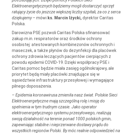
Elektroenergetycznych
będziemy mogli dostarczyć sprzęt
ratujący życie do jeszcze większej liczby szpitali, za co z serca
dziękujemy
– mówi
ks.
Marcin Iżycki,
dyrektor Caritas
Polska.
Darowizna PSE pozwoli Caritas Polska sfinansować
zakup m.in. respiratorów oraz środków ochrony
osobistej: atestowanych kombinezonów ochronnych i
maseczek, a także płynów do dezynfekcji dla placówek
ochrony zdrowia leczących pacjentów cierpiących z
powodu epidemii COVID-19. Dzięki współpracy PSE i
Caritas pomoc będzie miała zasięg ogólnokrajowy, ale
priorytet będą miały placówki znajdujące się w
sąsiedztwie infrastruktury przesyłowej i wymagające
pilnego doposażenia.
–
Epidemia koronawirusa zmieniła nasz świat. Polskie Sieci
Elektroenergetyczne mają szczególną rolę i misję do
spełnienia w tym trudnym czasie. Jako operator
elektroenergetycznego systemu przesyłowego, realizują
swoją działalność na terenie ponad 1000 polskich gmin,
zapewniając stabilne i nieprzerwane dostawy prądu do
wszystkich regionów Polski. By móc realnie odpowiedzieć na