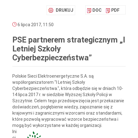
DRUKUJ
DOC
PDF
6 lipca 2017, 11:50
PSE partnerem strategicznym „I
Letniej Szkoły
Cyberbezpieczeństwa”
Polskie Sieci Elektroenergetyczne S.A. są
współorganizatorem "I Letniej Szkoły
Cyberbezpieczeństwa.", która odbędzie się w dniach 10-
14 lipca 2017 r. w siedzibie Wyższej Szkoły Policji w
Szczytnie. Celem tego przedsięwzięcia jest przekazanie
doświadczeń, pogłębienie wiedzy, zapoznanie się z
krajowymi i zagranicznymi wzorcami oraz standardami,
które pozwolą wypracować wzorce bezpieczeństwa i
mogą być wykorzystane w każdej organizacji.
Ini
cj