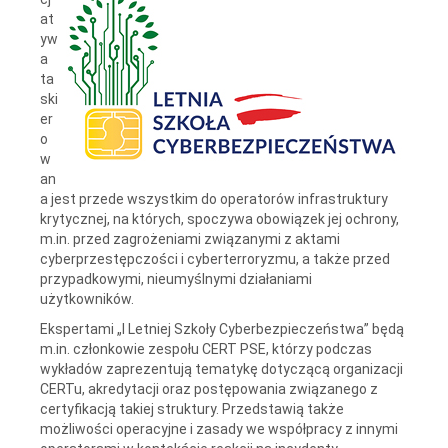
at
yw
a
ta
ski
er
o
w
an
a jest przede wszystkim do operatorów infrastruktury
krytycznej, na których, spoczywa obowiązek jej ochrony,
m.in. przed zagrożeniami związanymi z aktami
cyberprzestępczości i cyberterroryzmu, a także przed
przypadkowymi, nieumyślnymi działaniami
użytkowników.
Ekspertami „I Letniej Szkoły Cyberbezpieczeństwa” będą
m.in. członkowie zespołu CERT PSE, którzy podczas
wykładów zaprezentują tematykę dotyczącą organizacji
CERTu, akredytacji oraz postępowania związanego z
certyfikacją takiej struktury. Przedstawią także
możliwości operacyjne i zasady we współpracy z innymi