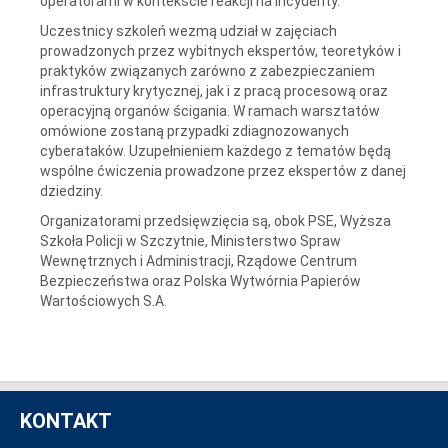
operatorami w kontekście reakcji na incydenty.
Uczestnicy szkoleń wezmą udział w zajęciach
prowadzonych przez wybitnych ekspertów, teoretyków i
praktyków związanych zarówno z zabezpieczaniem
infrastruktury krytycznej, jak i z pracą procesową oraz
operacyjną organów ścigania. W ramach warsztatów
omówione zostaną przypadki zdiagnozowanych
cyberataków. Uzupełnieniem każdego z tematów będą
wspólne ćwiczenia prowadzone przez ekspertów z danej
dziedziny.
Organizatorami przedsięwzięcia są, obok PSE, Wyższa
Szkoła Policji w Szczytnie, Ministerstwo Spraw
Wewnętrznych i Administracji, Rządowe Centrum
Bezpieczeństwa oraz Polska Wytwórnia Papierów
Wartościowych S.A.
KONTAKT