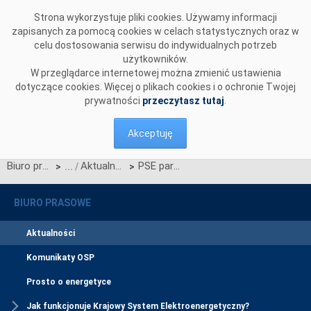
Przejdź do komentarzy
Strona wykorzystuje pliki cookies. Używamy informacji
zapisanych za pomocą cookies w celach statystycznych oraz w
celu dostosowania serwisu do indywidualnych potrzeb
użytkowników.
W przeglądarce internetowej można zmienić ustawienia
dotyczące cookies. Więcej o plikach cookies i o ochronie Twojej
prywatności
przeczytasz tutaj
.
Akceptuję
Biuro prasowe
Aktualności
PSE partnerem strategicznym „I Letniej Szkoły Cyberbezpieczeństwa”
>
>
BIURO PRASOWE
Aktualności
Komunikaty OSP
Prosto o energetyce
Jak funkcjonuje Krajowy System Elektroenergetyczny?