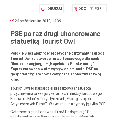
DRUKUJ
DOC
PDF
24 października 2019, 14:39
PSE po raz drugi uhonorowane
statuetką Tourist Owl
Polskie Sieci Elektroenergetyczne otrzymały nagrodę
Tourist Owl za stworzenie wartościowego dla nauki
filmu edukacyjnego – „Napełniany Polskę mocą”.
Zaprezentowano w nim wypływ działalności PSE na
gospodarczy, środowiskowy oraz społeczny rozwój
kraju.
Tourist Owl to najbardziej prestiżowa statuetka
przyznawana przez jury w ramach międzynarodowego
Festiwalu Filmów Turystycznych, Ekologicznych i
Artystycznych FilmAT. W tym roku otrzymały ją tylko PSE.
Czternasta gala Festiwalu FilmAT odbyła się 18
października br. w Warszawie. Jednym z głównych