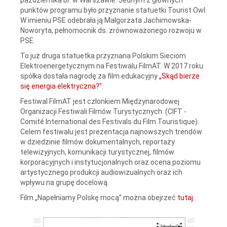
punktów programu było przyznanie statuetki Tourist Owl.
W imieniu PSE odebrała ją Małgorzata Jachimowska-
Noworyta, pełnomocnik ds. zrównoważonego rozwoju w
PSE.
To już druga statuetka przyznana Polskim Sieciom
Elektroenergetycznym na Festiwalu FilmAT. W 2017 roku
spółka dostała nagrodę za film edukacyjny
„Skąd bierze
się energia elektryczna?”
.
Festiwal FilmAT jest członkiem Międzynarodowej
Organizacji Festiwali Filmów Turystycznych (CIFT -
Comité International des Festivals du Film Touristique).
Celem festiwalu jest prezentacja najnowszych trendów
w dziedzinie filmów dokumentalnych, reportaży
telewizyjnych, komunikacji turystycznej, filmów
korporacyjnych i instytucjonalnych oraz ocena poziomu
artystycznego produkcji audiowizualnych oraz ich
wpływu na grupę docelową.
Film „Napełniamy Polskę mocą” można obejrzeć
tutaj.