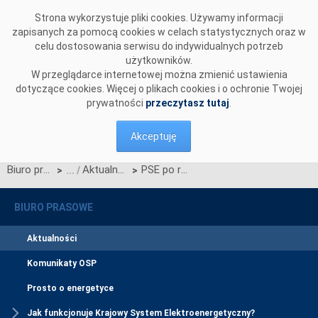
Przejdź do komentarzy
Strona wykorzystuje pliki cookies. Używamy informacji
zapisanych za pomocą cookies w celach statystycznych oraz w
celu dostosowania serwisu do indywidualnych potrzeb
użytkowników.
W przeglądarce internetowej można zmienić ustawienia
dotyczące cookies. Więcej o plikach cookies i o ochronie Twojej
prywatności
przeczytasz tutaj
.
Akceptuję
Biuro prasowe
Aktualności
PSE po raz drugi uhonorowane statuetką Tourist Owl
>
>
BIURO PRASOWE
Aktualności
Komunikaty OSP
Prosto o energetyce
Jak funkcjonuje Krajowy System Elektroenergetyczny?