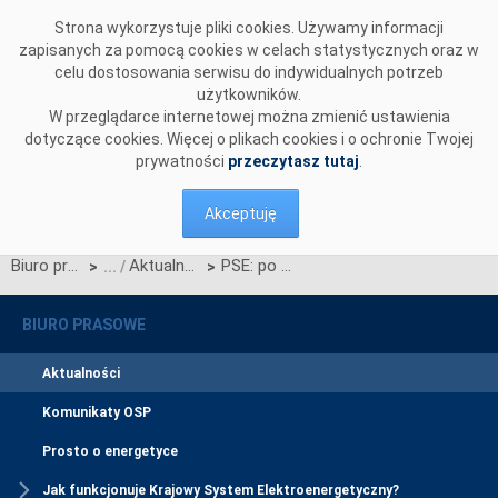
Przejdź do komentarzy
Strona wykorzystuje pliki cookies. Używamy informacji
zapisanych za pomocą cookies w celach statystycznych oraz w
celu dostosowania serwisu do indywidualnych potrzeb
użytkowników.
W przeglądarce internetowej można zmienić ustawienia
dotyczące cookies. Więcej o plikach cookies i o ochronie Twojej
prywatności
przeczytasz tutaj
.
Akceptuję
Biuro prasowe
Aktualności
PSE: po stronie polskiej zostało zrealizowane ostatnie zadanie z Projektu budowy mostu Polska- Litwa!
>
>
BIURO PRASOWE
Aktualności
Komunikaty OSP
Prosto o energetyce
Jak funkcjonuje Krajowy System Elektroenergetyczny?