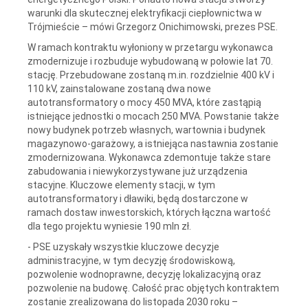
warunki dla skutecznej elektryfikacji ciepłownictwa w
Trójmieście – mówi Grzegorz Onichimowski, prezes PSE.
W ramach kontraktu wyłoniony w przetargu wykonawca
zmodernizuje i rozbuduje wybudowaną w połowie lat 70.
stację. Przebudowane zostaną m.in. rozdzielnie 400 kV i
110 kV, zainstalowane zostaną dwa nowe
autotransformatory o mocy 450 MVA, które zastąpią
istniejące jednostki o mocach 250 MVA. Powstanie także
nowy budynek potrzeb własnych, wartownia i budynek
magazynowo-garażowy, a istniejąca nastawnia zostanie
zmodernizowana. Wykonawca zdemontuje także stare
zabudowania i niewykorzystywane już urządzenia
stacyjne. Kluczowe elementy stacji, w tym
autotransformatory i dławiki, będą dostarczone w
ramach dostaw inwestorskich, których łączna wartość
dla tego projektu wyniesie 190 mln zł.
- PSE uzyskały wszystkie kluczowe decyzje
administracyjne, w tym decyzję środowiskową,
pozwolenie wodnoprawne, decyzję lokalizacyjną oraz
pozwolenie na budowę. Całość prac objętych kontraktem
zostanie zrealizowana do listopada 2030 roku –