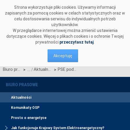
Przejdź do komentarzy
Strona wykorzystuje pliki cookies. Używamy informacji
zapisanych za pomocą cookies w celach statystycznych oraz w
celu dostosowania serwisu do indywidualnych potrzeb
użytkowników.
W przeglądarce internetowej można zmienić ustawienia
dotyczące cookies. Więcej o plikach cookies i o ochronie Twojej
prywatności
przeczytasz tutaj
.
Akceptuję
Biuro prasowe
Aktualności
PSE podpisały umowę na rozbudowę kluczowej stacji elektroenergetycznej
>
>
BIURO PRASOWE
Aktualności
Komunikaty OSP
Prosto o energetyce
Jak funkcjonuje Krajowy System Elektroenergetyczny?