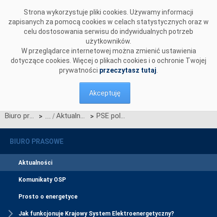
Przejdź do komentarzy
Strona wykorzystuje pliki cookies. Używamy informacji
zapisanych za pomocą cookies w celach statystycznych oraz w
celu dostosowania serwisu do indywidualnych potrzeb
użytkowników.
W przeglądarce internetowej można zmienić ustawienia
dotyczące cookies. Więcej o plikach cookies i o ochronie Twojej
prywatności
przeczytasz tutaj
.
Akceptuję
Biuro prasowe
Aktualności
PSE poleciły redukcję generacji źródeł OZE ze względów bilansowych (aktualizacja)
>
>
BIURO PRASOWE
Aktualności
Komunikaty OSP
Prosto o energetyce
Jak funkcjonuje Krajowy System Elektroenergetyczny?