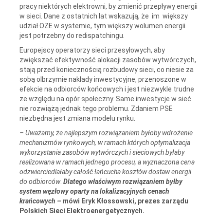
pracy niektórych elektrowni, by zmienić przepływy energii
w sieci. Dane z ostatnich lat wskazują, że im większy
udział OZE w systemie, tym większy wolumen energii
jest potrzebny do redispatchingu.
Europejscy operatorzy sieci przesyłowych, aby
zwiększać efektywność alokacji zasobów wytwórczych,
stają przed koniecznością rozbudowy sieci, co niesie za
sobą olbrzymie nakłady inwestycyjne, przenoszone w
efekcie na odbiorców końcowych i jest niezwykle trudne
ze względu na opór społeczny. Same inwestycje w sieć
nie rozwiążą jednak tego problemu. Zdaniem PSE
niezbędna jest zmiana modelu rynku.
–
Uważamy, że najlepszym rozwiązaniem byłoby wdrożenie
mechanizmów rynkowych, w ramach których optymalizacja
wykorzystania zasobów wytwórczych i sieciowych byłaby
realizowana w ramach jednego procesu, a wyznaczona cena
odzwierciedlałaby całość łańcucha kosztów dostaw energii
do odbiorców
.
Dlatego właściwym rozwiązaniem byłby
system węzłowy oparty na lokalizacyjnych cenach
krańcowych –
mówi Eryk Kłossowski, prezes zarządu
Polskich Sieci Elektroenergetycznych.