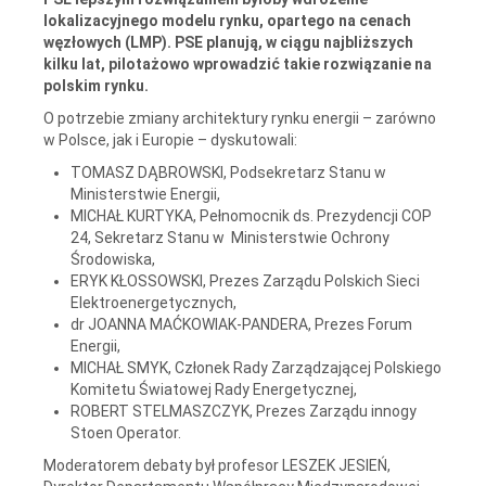
lokalizacyjnego modelu rynku, opartego na cenach
węzłowych (LMP). PSE planują, w ciągu najbliższych
kilku lat, pilotażowo wprowadzić takie rozwiązanie na
polskim rynku.
O potrzebie zmiany architektury rynku energii – zarówno
w Polsce, jak i Europie – dyskutowali:
TOMASZ DĄBROWSKI, Podsekretarz Stanu w
Ministerstwie Energii,
MICHAŁ KURTYKA, Pełnomocnik ds. Prezydencji COP
24, Sekretarz Stanu w Ministerstwie Ochrony
Środowiska,
ERYK KŁOSSOWSKI, Prezes Zarządu Polskich Sieci
Elektroenergetycznych,
dr JOANNA MAĆKOWIAK-PANDERA, Prezes Forum
Energii,
MICHAŁ SMYK, Członek Rady Zarządzającej Polskiego
Komitetu Światowej Rady Energetycznej,
ROBERT STELMASZCZYK, Prezes Zarządu innogy
Stoen Operator.
Moderatorem debaty był
profesor LESZEK JESIEŃ,