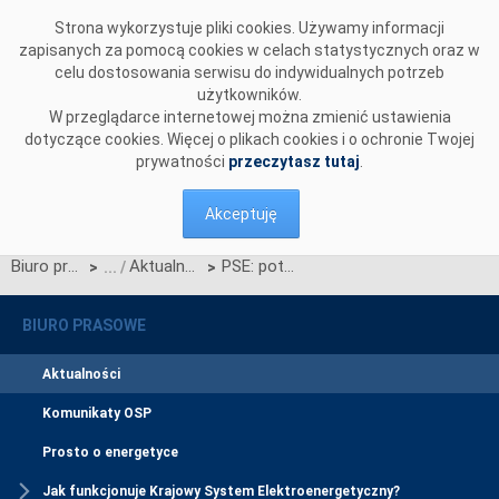
Przejdź do komentarzy
Strona wykorzystuje pliki cookies. Używamy informacji
zapisanych za pomocą cookies w celach statystycznych oraz w
celu dostosowania serwisu do indywidualnych potrzeb
użytkowników.
W przeglądarce internetowej można zmienić ustawienia
dotyczące cookies. Więcej o plikach cookies i o ochronie Twojej
prywatności
przeczytasz tutaj
.
Akceptuję
Biuro prasowe
Aktualności
PSE: potrzebna jest zmiana architektury rynku energii elektrycznej
>
>
BIURO PRASOWE
Aktualności
Komunikaty OSP
Prosto o energetyce
Jak funkcjonuje Krajowy System Elektroenergetyczny?