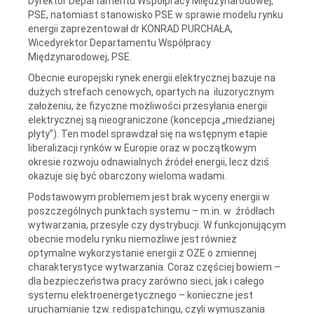
Dyrektor Departamentu Współpracy Międzynarodowej,
PSE, natomiast stanowisko PSE w sprawie modelu rynku
energii zaprezentował dr KONRAD PURCHAŁA,
Wicedyrektor Departamentu Współpracy
Międzynarodowej, PSE.
Obecnie europejski rynek energii elektrycznej bazuje na
dużych strefach cenowych, opartych na iluzorycznym
założeniu, że fizyczne możliwości przesyłania energii
elektrycznej są nieograniczone (koncepcja „miedzianej
płyty”). Ten model sprawdzał się na wstępnym etapie
liberalizacji rynków w Europie oraz w początkowym
okresie rozwoju odnawialnych źródeł energii, lecz dziś
okazuje się być obarczony wieloma wadami.
Podstawowym problemem jest brak wyceny energii w
poszczególnych punktach systemu – m.in. w źródłach
wytwarzania, przesyle czy dystrybucji. W funkcjonującym
obecnie modelu rynku niemożliwe jest również
optymalne wykorzystanie energii z OZE o zmiennej
charakterystyce wytwarzania. Coraz częściej bowiem –
dla bezpieczeństwa pracy zarówno sieci, jak i całego
systemu elektroenergetycznego – konieczne jest
uruchamianie tzw. redispatchingu, czyli wymuszania