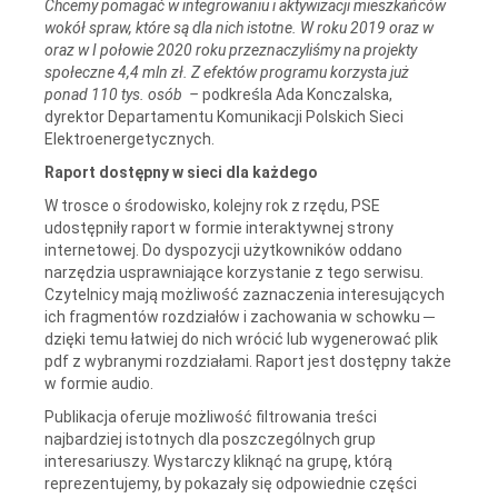
Chcemy pomagać w integrowaniu i aktywizacji mieszkańców
wokół spraw, które są dla nich istotne. W roku 2019 oraz w
oraz w I połowie 2020 roku przeznaczyliśmy na projekty
społeczne 4,4 mln zł. Z efektów programu korzysta już
ponad 110 tys. osób
–
podkreśla Ada Konczalska,
dyrektor Departamentu Komunikacji Polskich Sieci
Elektroenergetycznych.
Raport dostępny w sieci dla każdego
W trosce o środowisko, kolejny rok z rzędu, PSE
udostępniły raport w formie interaktywnej strony
internetowej. Do dyspozycji użytkowników oddano
narzędzia usprawniające korzystanie z tego serwisu.
Czytelnicy mają możliwość zaznaczenia interesujących
ich fragmentów rozdziałów i zachowania w schowku ─
dzięki temu łatwiej do nich wrócić lub wygenerować plik
pdf z wybranymi rozdziałami. Raport jest dostępny także
w formie audio.
Publikacja oferuje możliwość filtrowania treści
najbardziej istotnych dla poszczególnych grup
interesariuszy. Wystarczy kliknąć na grupę, którą
reprezentujemy, by pokazały się odpowiednie części