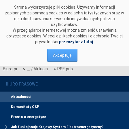
Przejdź do komentarzy
Strona wykorzystuje pliki cookies. Używamy informacji
zapisanych za pomocą cookies w celach statystycznych oraz w
celu dostosowania serwisu do indywidualnych potrzeb
użytkowników.
W przeglądarce internetowej można zmienić ustawienia
dotyczące cookies. Więcej o plikach cookies i o ochronie Twojej
prywatności
przeczytasz tutaj
.
Akceptuję
Biuro prasowe
Aktualności
PSE publikują trzeci Raport wpływu – Napełniamy Polskę mocą
>
>
BIURO PRASOWE
Aktualności
Komunikaty OSP
Prosto o energetyce
Jak funkcjonuje Krajowy System Elektroenergetyczny?