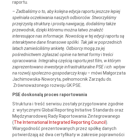
raportu.
–
Zadbaliśmy o to, aby kolejna edycja raportu jeszcze lepiej
spełniała oczekiwania naszych odbiorców. Stworzyliśmy
przejrzystą strukturę i prostą nawigację, dodaliśmy także
przewodnik, dzięki któremu można łatwo znaleźć
interesujące nas informacje. Nowością w
tej edycji raportu są
interaktywne dane finansowe spółki.
Tak jak w poprzednich
latach zamieściliśmy ankietę. Odbiorcy mogą za jej
pośrednictwem zgłaszać opinie na temat formy i treści
opracowania. Integralną częścią raportu jest film, w którym
zaprezentowano inwestycje infrastrukturalne PSE i ich wpływ
na rozwój społeczno-gospodarczy kraju
– mówi Małgorzata
Jachimowska-Noworyta, pełnomocnik Zarządu ds.
Zrównoważonego rozwoju GK PSE.
PSE doskonalą proces raportowania
Struktura i treść serwisu zostały przygotowane zgodnie
z wytycznymi Global Reporting Initiative Standards oraz
Międzynarodowej Rady Raportowania Zintegrowanego
(
The International Integrated Reporting Council
).
Wiarygodność prezentowanych przez spółkę danych
potwierdzają aż dwa certyfikaty w zakresie poprawności