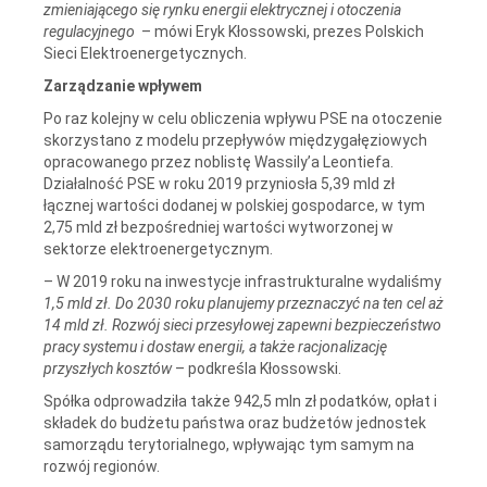
zmieniającego się rynku energii elektrycznej i otoczenia
regulacyjnego
– mówi Eryk Kłossowski, prezes Polskich
Sieci Elektroenergetycznych.
Zarządzanie wpływem
Po raz kolejny w celu obliczenia wpływu PSE na otoczenie
skorzystano z modelu przepływów międzygałęziowych
opracowanego przez noblistę Wassily’a Leontiefa.
Działalność PSE w roku 2019 przyniosła 5,39 mld zł
łącznej wartości dodanej w polskiej gospodarce, w tym
2,75 mld zł bezpośredniej wartości wytworzonej w
sektorze elektroenergetycznym.
– W 2019 roku na inwestycje infrastrukturalne wydaliśmy
1,5 mld zł. Do 2030 roku planujemy przeznaczyć na ten cel aż
14 mld zł. Rozwój sieci przesyłowej zapewni bezpieczeństwo
pracy systemu i dostaw energii, a także racjonalizację
przyszłych kosztów
– podkreśla Kłossowski.
Spółka odprowadziła także 942,5 mln zł podatków, opłat i
składek do budżetu państwa oraz budżetów jednostek
samorządu terytorialnego, wpływając tym samym na
rozwój regionów.