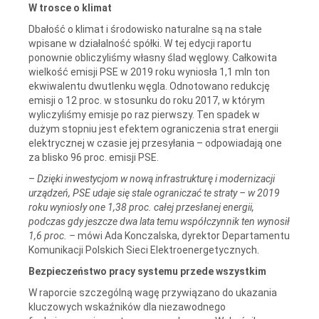
W trosce o klimat
Dbałość o klimat i środowisko naturalne są na stałe
wpisane w działalność spółki. W tej edycji raportu
ponownie obliczyliśmy własny ślad węglowy. Całkowita
wielkość emisji PSE w 2019 roku wyniosła 1,1 mln ton
ekwiwalentu dwutlenku węgla. Odnotowano redukcję
emisji o 12 proc. w stosunku do roku 2017, w którym
wyliczyliśmy emisje po raz pierwszy. Ten spadek w
dużym stopniu jest efektem ograniczenia strat energii
elektrycznej w czasie jej przesyłania – odpowiadają one
za blisko 96 proc. emisji PSE.
–
Dzięki inwestycjom w nową infrastrukturę i modernizacji
urządzeń, PSE udaje się stale ograniczać te straty – w 2019
roku wyniosły one 1,38 proc. całej przesłanej energii,
podczas gdy jeszcze dwa lata temu współczynnik ten wynosił
1,6 proc.
–
mówi Ada Konczalska, dyrektor Departamentu
Komunikacji Polskich Sieci Elektroenergetycznych.
Bezpieczeństwo pracy systemu przede wszystkim
W raporcie szczególną wagę przywiązano do ukazania
kluczowych wskaźników dla niezawodnego