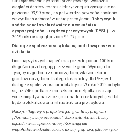
funkcjonowania systemu przesyłowego. Wskaźnik
ciągłości dostaw energii elektrycznej utrzymuje się na
poziomie 99,99 proc., co potwierdza pewność zasilania
wszystkich odbiorców usług przesyłania.
Dobry wynik
spółka odnotowała również dla wskaźnika
dyspozycyjności urządzeń przesyłowych (DYSU) -
w
2019 roku osiągnął poziom 99,77 proc.
Dialog ze społecznością lokalną podstawą naszego
działania
Linie najwyższych napięć mają często ponad 100 km
długości i przebiegają przez wiele gmin. Wymaga to
tysięcy uzgodnień z samorządami, właścicielami
gruntów i urzędami. Dlatego tak istotny dla PSE jest
dialog ze społecznościami lokalnymi. W roku 2019 odbyło
się aż 746 spotkań z mieszkańcami. Spółka realizuje
wiele inicjatyw na rzecz gmin, na terenie których jest lub
będzie zlokalizowana infrastruktura przesyłowa.
Naszym flagowym projektem jest grantowy program
„Wzmocnij swoje otoczenie”. Jako członkowie i bliscy
sąsiedzi wielu społeczności, PSE czują się
współodpowiedzialne za ich rozwój i poprawę jakości życia.