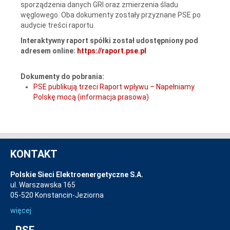
sporządzenia danych GRI oraz zmierzenia śladu
węglowego. Oba dokumenty zostały przyznane PSE po
audycie treści raportu.
Interaktywny raport spółki został udostępniony pod
adresem online:
https://raport.pse.pl
Dokumenty do pobrania:
PSE publikują trzeci Raport wpływu – Napełniamy
Polskę mocą (informacja prasowa)
KONTAKT
Polskie Sieci Elektroenergetyczne S.A.
ul. Warszawska 165
05-520 Konstancin-Jeziorna
więcej