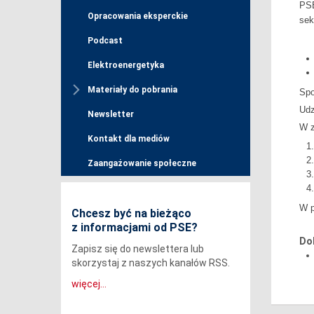
PSE
Opracowania eksperckie
sek
Podcast
Elektroenergetyka
Materiały do pobrania
Spo
Udz
Newsletter
W z
Kontakt dla mediów
Zaangażowanie społeczne
W p
Chcesz być na bieżąco
z informacjami od PSE?
Do
Zapisz się do newslettera lub
skorzystaj z naszych kanałów RSS.
więcej...