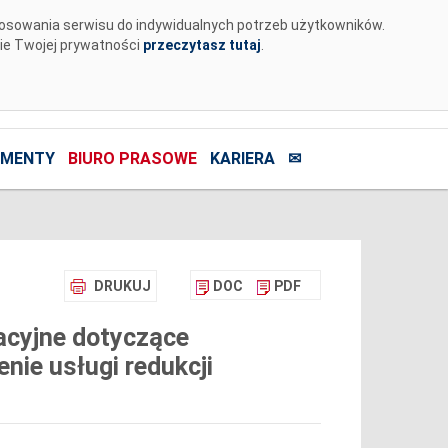
tosowania serwisu do indywidualnych potrzeb użytkowników.
nie Twojej prywatności
przeczytasz tutaj
.
MENTY
BIURO PRASOWE
KARIERA
✉
DRUKUJ
DOC
PDF
acyjne dotyczące
nie usługi redukcji