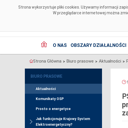
Przejdź do komentarzy
Strona wykorzystuje pliki cookies. Używamy informacji za
W przeglądarce internetowej można zmien
O NAS
OBSZARY DZIAŁALNOŚCI
Strona Główna
Biuro prasowe
Aktualności
>
>
>
BIURO PRASOWE
9
Aktualności
P
Komunikaty OSP
p
Prosto o energetyce
z
Jak funkcjonuje Krajowy System
Elektroenergetyczny?