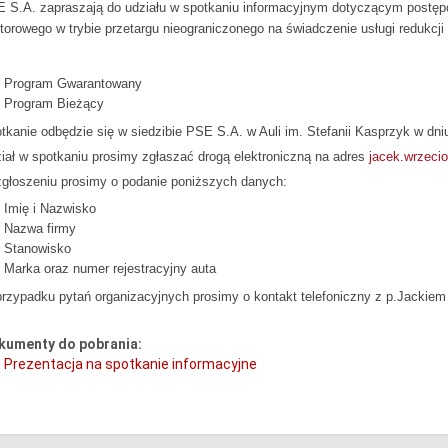
 S.A. zapraszają do udziału w spotkaniu informacyjnym dotyczącym postępo
torowego w trybie przetargu nieograniczonego na świadczenie usługi redukcj
Program Gwarantowany
Program Bieżący
tkanie odbędzie się w siedzibie PSE S.A. w Auli im. Stefanii Kasprzyk w dn
iał w spotkaniu prosimy zgłaszać drogą elektroniczną na adres
jacek.wrzeci
głoszeniu prosimy o podanie poniższych danych:
Imię i Nazwisko
Nazwa firmy
Stanowisko
Marka oraz numer rejestracyjny auta
rzypadku pytań organizacyjnych prosimy o kontakt telefoniczny z p.Jackie
kumenty do pobrania:
Prezentacja na spotkanie informacyjne