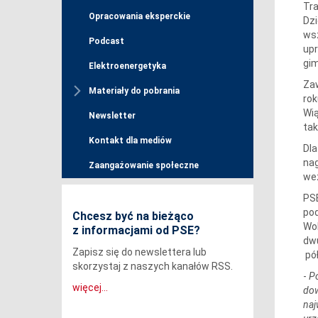
Tra
Opracowania eksperckie
Dzi
wsz
Podcast
upr
gim
Elektroenergetyka
Zaw
Materiały do pobrania
rok
Wią
Newsletter
tak
Kontakt dla mediów
Dla
nag
Zaangażowanie społeczne
weź
PSE
pod
Chcesz być na bieżąco
Wol
z informacjami od PSE?
dwu
Zapisz się do newslettera lub
pół
skorzystaj z naszych kanałów RSS.
-
Pó
więcej...
dow
naj