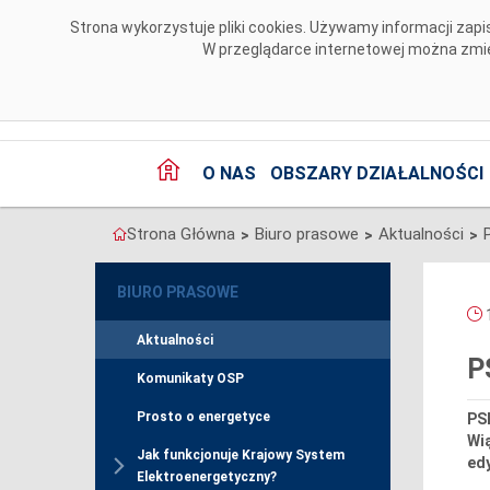
Przejdź do komentarzy
Strona wykorzystuje pliki cookies. Używamy informacji za
W przeglądarce internetowej można zmien
O NAS
OBSZARY DZIAŁALNOŚCI
Strona Główna
Biuro prasowe
Aktualności
>
>
>
BIURO PRASOWE
1
Aktualności
P
Komunikaty OSP
Prosto o energetyce
PS
Wią
Jak funkcjonuje Krajowy System
edy
Elektroenergetyczny?