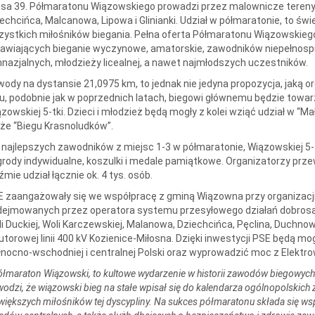
sa 39. Półmaratonu Wiązowskiego prowadzi przez malownicze tereny 
echcińca, Malcanowa, Lipowa i Glinianki. Udział w półmaratonie, to ś
ystkich miłośników biegania. Pełna oferta Półmaratonu Wiązowskie
awiających bieganie wyczynowe, amatorskie, zawodników niepełnosp
nazjalnych, młodzieży licealnej, a nawet najmłodszych uczestników.
ody na dystansie 21,0975 km, to jednak nie jedyna propozycja, jaką o
u, podobnie jak w poprzednich latach, biegowi głównemu będzie towar
zowskiej 5-tki. Dzieci i młodzież będą mogły z kolei wziąć udział w “
że “Biegu Krasnoludków”.
 najlepszych zawodników z miejsc 1-3 w półmaratonie, Wiązowskiej 5
rody indywidualne, koszulki i medale pamiątkowe. Organizatorzy prze
mie udział łącznie ok. 4 tys. osób.
 zaangażowały się we współpracę z gminą Wiązowna przy organizacj
ejmowanych przez operatora systemu przesyłowego działań dobrosąs
i Duckiej, Woli Karczewskiej, Malanowa, Dziechcińca, Pęclina, Duchno
torowej linii 400 kV Kozienice-Miłosna. Dzięki inwestycji PSE będą 
nocno-wschodniej i centralnej Polski oraz wyprowadzić moc z Elektro
łmaraton Wiązowski, to kultowe wydarzenie w historii zawodów biegowych w 
odzi, że wiązowski bieg na stałe wpisał się do kalendarza ogólnopolskich
większych miłośników tej dyscypliny. Na sukces półmaratonu składa się ws