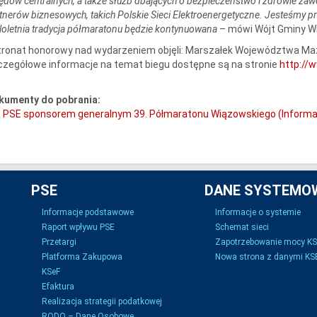
ędów centralnych, a także służb dbających o bezpieczeństwo i zdrowie zaw
tnerów biznesowych, takich Polskie Sieci Elektroenergetyczne. Jesteśmy pr
loletnia tradycja półmaratonu będzie kontynuowana
– mówi Wójt Gminy W
ronat honorowy nad wydarzeniem objęli: Marszałek Województwa Mazo
zegółowe informacje na temat biegu dostępne są na stronie
http://
kumenty do pobrania:
PSE sponsorem generalnym 39. Półmaratonu Wiązowskiego (Informa
PSE
DANE SYSTEMO
Informacje podstawowe
Informacje o systemie
Raport wpływu PSE
Schemat sieci
Przetargi
Zapotrzebowanie mocy K
Platforma Zakupowa
Nowa strona z danymi KSE
KSeF
Efaktura
Realizacja strategii podatkowej
RODO – Dane Osobowe