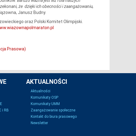
odników. Bardzo ważna jest też rola naszych
zekonani, że dzięki ich obecności i zaangażowaniu,
iązowna, Janusz Budny.
wieckiego oraz Polski Komitet Olimpijski.
www.wiazownapolmaraton.pl
cja Prasowa)
WE
AKTUALNOŚCI
Aktualności
Komunikaty OSP
SE
Komunikaty UMM
 i RB
Zaangażowanie społeczne
Kontakt do biura prasowego
Newsletter