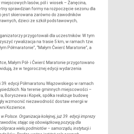
miejscowych lasów, pól i wiosek – Żanęcina,
wietny sprawdzian formy na rozpoczęcie sezonu dla
go jest skierowana zarówno do zawodników
rawnych, dzieci ze szkół podstawowych,
rganizatorzy przygotowali dla uczestników. W tym
zyszyć rywalizacja na trasie 5 km, w ramach tzw.
Małym Półmaratonie”, “Małym Ćwierć Maratonie”, a
-tce, Małym Pół- i Ćwierć Maratonie przygotowano
widują, że w tegorocznej edycji wydarzenia
i 39. edycji Półmaratonu Wiązowskiego w ramach
iedzkich. Na terenie gminnych miejscowości –
wa, Boryszewa i Kopek, spółka realizuje budowę
mogły wzmocnić niezawodność dostaw energii w
wni Kozienice.
Polsce. Organizacja kolejnej, już 39. edycji imprezy
 zawodów, stając się obowiązkową pozycją dla
półpraca wielu podmiotów – samorządu, instytucji i