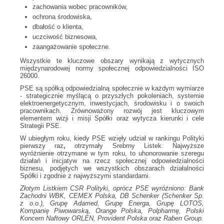
zachowania wobec pracowników,
ochrona środowiska,
dbałość o klienta,
uczciwość biznesowa,
zaangażowanie społeczne.
Wszystkie te kluczowe obszary wynikają z wytycznych
międzynarodowej normy społecznej odpowiedzialności ISO
26000.
PSE są spółką odpowiedzialną społecznie w każdym wymiarze
- strategicznie myślącą o przyszłych pokoleniach, systemie
elektroenergetycznym, inwestycjach, środowisku i o swoich
pracownikach. Zrównoważony rozwój jest kluczowym
elementem wizji i misji Spółki oraz wytycza kierunki i cele
Strategii PSE.
W ubiegłym roku, kiedy PSE wzięły udział w rankingu Polityki
pierwszy raz
,
otrzymały Srebrny Listek. Najwyższe
wyróżnienie otrzymane w tym roku, to uhonorowanie szeregu
działań i inicjatyw na rzecz społecznej odpowiedzialności
biznesu, podjętych we wszystkich obszarach działalności
Spółki i zgodnie z najwyższymi standardami.
Złotym Listkiem CSR Polityki, oprócz PSE wyróżniono: Bank
Zachodni WBK, CEMEX Polska, DB Schenker (Schenker Sp.
z o.o.), Grupę Adamed, Grupę Energa, Grupę LOTOS,
Kompanię Piwowarską, Orange Polska, Polpharmę, Polski
Koncern Naftowy ORLEN, Provident Polska oraz Raben Group.