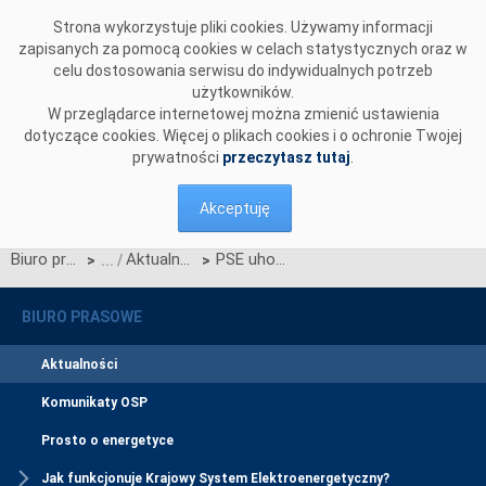
Przejdź do komentarzy
Strona wykorzystuje pliki cookies. Używamy informacji
zapisanych za pomocą cookies w celach statystycznych oraz w
celu dostosowania serwisu do indywidualnych potrzeb
użytkowników.
W przeglądarce internetowej można zmienić ustawienia
dotyczące cookies. Więcej o plikach cookies i o ochronie Twojej
prywatności
przeczytasz tutaj
.
Akceptuję
Biuro prasowe
Aktualności
PSE uhonorowane Złotym Listkiem CSR Polityki 2017
>
>
BIURO PRASOWE
Aktualności
Komunikaty OSP
Prosto o energetyce
Jak funkcjonuje Krajowy System Elektroenergetyczny?