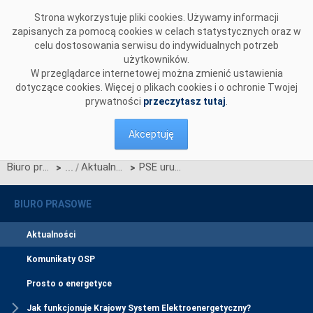
Przejdź do komentarzy
Strona wykorzystuje pliki cookies. Używamy informacji
zapisanych za pomocą cookies w celach statystycznych oraz w
celu dostosowania serwisu do indywidualnych potrzeb
użytkowników.
W przeglądarce internetowej można zmienić ustawienia
dotyczące cookies. Więcej o plikach cookies i o ochronie Twojej
prywatności
przeczytasz tutaj
.
Akceptuję
Biuro prasowe
Aktualności
PSE uruchomiły drugi autotransformator 400/110/15 kV na stacji Kromolice
>
>
BIURO PRASOWE
Aktualności
Komunikaty OSP
Prosto o energetyce
Jak funkcjonuje Krajowy System Elektroenergetyczny?