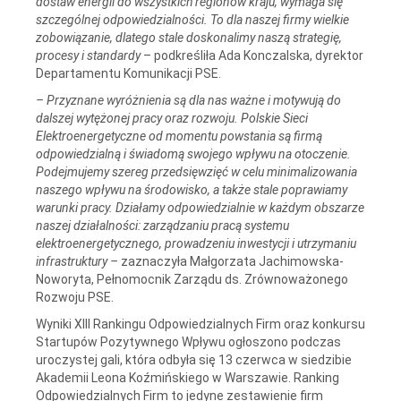
dostaw energii do wszystkich regionów kraju, wymaga się
szczególnej odpowiedzialności. To dla naszej firmy wielkie
zobowiązanie, dlatego stale doskonalimy naszą strategię,
procesy i standardy
– podkreśliła Ada Konczalska, dyrektor
Departamentu Komunikacji PSE.
–
Przyznane wyróżnienia są dla nas ważne i motywują do
dalszej wytężonej pracy oraz rozwoju.
Polskie Sieci
Elektroenergetyczne od momentu powstania są firmą
odpowiedzialną i świadomą swojego wpływu na otoczenie.
Podejmujemy szereg przedsięwzięć w celu minimalizowania
naszego wpływu na środowisko, a także stale poprawiamy
warunki pracy. Działamy odpowiedzialnie w każdym obszarze
naszej działalności: zarządzaniu pracą systemu
elektroenergetycznego, prowadzeniu inwestycji i utrzymaniu
infrastruktury –
zaznaczyła Małgorzata Jachimowska-
Noworyta, Pełnomocnik Zarządu ds. Zrównoważonego
Rozwoju PSE.
Wyniki XIII Rankingu Odpowiedzialnych Firm oraz konkursu
Startupów Pozytywnego Wpływu ogłoszono podczas
uroczystej gali, która odbyła się 13 czerwca w siedzibie
Akademii Leona Koźmińskiego w Warszawie. Ranking
Odpowiedzialnych Firm to jedyne zestawienie firm