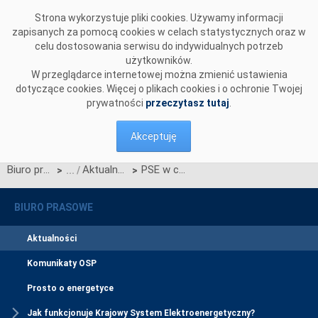
Przejdź do komentarzy
Strona wykorzystuje pliki cookies. Używamy informacji
zapisanych za pomocą cookies w celach statystycznych oraz w
celu dostosowania serwisu do indywidualnych potrzeb
użytkowników.
W przeglądarce internetowej można zmienić ustawienia
dotyczące cookies. Więcej o plikach cookies i o ochronie Twojej
prywatności
przeczytasz tutaj
.
Akceptuję
Biuro prasowe
Aktualności
PSE w czołówce Rankingu Odpowiedzialnych Firm 2019
>
>
BIURO PRASOWE
Aktualności
Komunikaty OSP
Prosto o energetyce
Jak funkcjonuje Krajowy System Elektroenergetyczny?