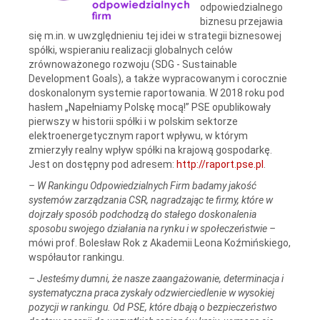
odpowiedzialnego
biznesu przejawia
się m.in. w uwzględnieniu tej idei w strategii biznesowej
spółki, wspieraniu realizacji globalnych celów
zrównoważonego rozwoju (SDG - Sustainable
Development Goals), a także wypracowanym i corocznie
doskonalonym systemie raportowania. W 2018 roku pod
hasłem „Napełniamy Polskę mocą!” PSE opublikowały
pierwszy w historii spółki i w polskim sektorze
elektroenergetycznym raport wpływu, w którym
zmierzyły realny wpływ spółki na krajową gospodarkę.
Jest on dostępny pod adresem:
http://raport.pse.pl
.
– W Rankingu Odpowiedzialnych Firm badamy jakość
systemów zarządzania CSR, nagradzając te firmy, które w
dojrzały sposób podchodzą do stałego doskonalenia
sposobu swojego działania na rynku i w społeczeństwie –
mówi prof. Bolesław Rok z Akademii Leona Koźmińskiego,
współautor rankingu.
–
Jesteśmy dumni, że nasze zaangażowanie, determinacja i
systematyczna praca zyskały odzwierciedlenie w wysokiej
pozycji w rankingu. Od PSE, które dbają o bezpieczeństwo