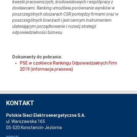
kwestii pracowniczych, środowiskowych i współpracy z
dostawcami. Ranking umożliwia porównanie wyników w
poszczególnych obszarach CSR pomiędzy firmami oraz w
poszczególnych branżach i jest cennym instrumentem
ułatwiającym porządkowanie i rozwój strategii
odpowiedzialności biznesu.
Dokumenty do pobrania:
PSE w czołówce Rankingu Odpowiedzialnych Firm
2019 (informacja prasowa)
KONTAKT
Polskie Sieci Elektroenergetyczne S.A.
ul. Warszawska 165
05-520 Konstancin-Jeziorna
więcej