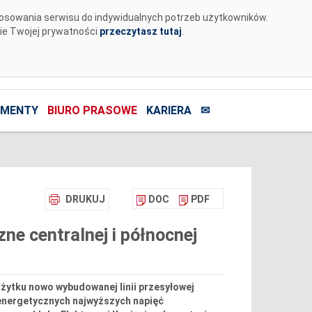
tosowania serwisu do indywidualnych potrzeb użytkowników.
nie Twojej prywatności
przeczytasz tutaj
.
MENTY
BIURO PRASOWE
KARIERA
✉
DRUKUJ
DOC
PDF
e centralnej i północnej
użytku nowo wybudowanej linii przesyłowej
roenergetycznych najwyższych napięć