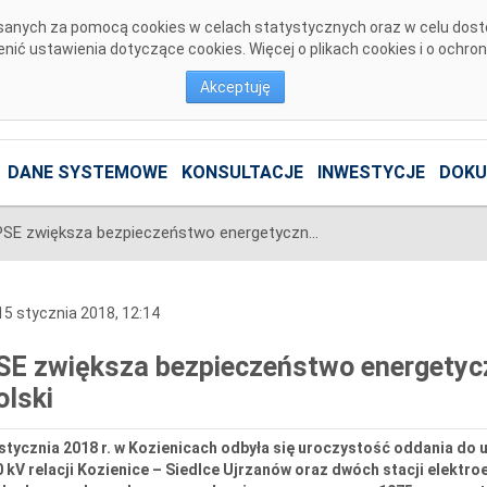
pisanych za pomocą cookies w celach statystycznych oraz w celu dos
ić ustawienia dotyczące cookies. Więcej o plikach cookies i o ochro
Akceptuję
DANE SYSTEMOWE
KONSULTACJE
INWESTYCJE
DOKU
PSE zwiększa bezpieczeństwo energetyczne centralnej i północnej Polski
5 stycznia 2018, 12:14
SE zwiększa bezpieczeństwo energetyczn
olski
stycznia 2018 r. w Kozienicach odbyła się uroczystość oddania do 
 kV relacji Kozienice – Siedlce Ujrzanów oraz dwóch stacji elekt