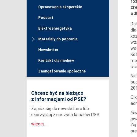
ro
zre
Opracowania eksperckie
odb
Podcast
Dot
Elektroenergetyka
dla
koz
Materiały do pobrania
wz
wsc
Newsletter
Koz
moż
Kontakt dla mediów
sta
Zaangażowanie społeczne
Nie
bud
201
Chcesz być na bieżąco
O k
z informacjami od PSE?
adm
Zapisz się do newslettera lub
Inw
skorzystaj z naszych kanałów RSS.
gwa
więcej...
Zap
ora