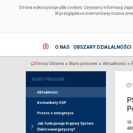
Przejdź do komentarzy
Strona wykorzystuje pliki cookies. Używamy informacji za
W przeglądarce internetowej można zmien
O NAS
OBSZARY DZIAŁALNOŚCI
Strona Główna
Biuro prasowe
Aktualności
>
>
>
BIURO PRASOWE
1
Aktualności
P
Komunikaty OSP
P
Prosto o energetyce
15 
Jak funkcjonuje Krajowy System
400
Elektroenergetyczny?