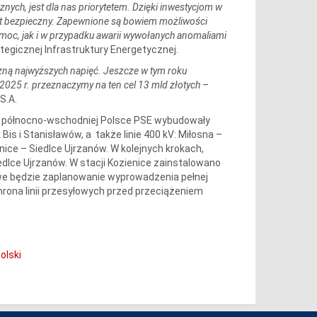
znych, jest dla nas priorytetem. Dzięki inwestycjom w
st bezpieczny. Zapewnione są bowiem możliwości
oc, jak i w przypadku awarii wywołanych anomaliami
tegicznej Infrastruktury Energetycznej.
czną najwyższych napięć. Jeszcze w tym roku
2025 r. przeznaczymy na ten cel 13 mld złotych
–
S.A.
 północno-wschodniej Polsce PSE wybudowały
is i Stanisławów, a także linie 400 kV: Miłosna –
nice – Siedlce Ujrzanów. W kolejnych krokach,
edlce Ujrzanów. W stacji Kozienice zainstalowano
iwe będzie zaplanowanie wyprowadzenia pełnej
rona linii przesyłowych przed przeciążeniem
olski