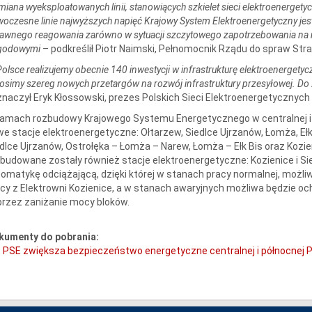
iana wyeksploatowanych linii, stanowiących szkielet sieci elektroenergetyc
oczesne linie najwyższych napięć Krajowy System Elektroenergetyczny je
awnego reagowania zarówno w sytuacji szczytowego zapotrzebowania na m
godowymi
– podkreślił Piotr Naimski, Pełnomocnik Rządu do spraw Stra
olsce realizujemy obecnie 140 inwestycji w infrastrukturę elektroenergety
osimy szereg nowych przetargów na rozwój infrastruktury przesyłowej. Do 
naczył Eryk Kłossowski, prezes Polskich Sieci Elektroenergetycznych 
ramach rozbudowy Krajowego Systemu Energetycznego w centralnej i
e stacje elektroenergetyczne: Ołtarzew, Siedlce Ujrzanów, Łomża, Ełk B
dlce Ujrzanów, Ostrołęka – Łomża – Narew, Łomża – Ełk Bis oraz Kozie
budowane zostały również stacje elektroenergetyczne: Kozienice i Si
omatykę odciążającą, dzięki której w stanach pracy normalnej, możl
y z Elektrowni Kozienice, a w stanach awaryjnych możliwa będzie och
rzez zaniżanie mocy bloków.
kumenty do pobrania:
PSE zwiększa bezpieczeństwo energetyczne centralnej i północnej P