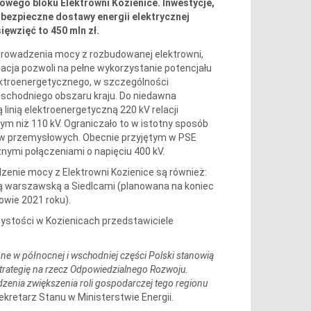
ego bloku Elektrowni Kozienice. Inwestycje,
 bezpieczne dostawy energii elektrycznej
ięwzięć to 450 mln zł.
prowadzenia mocy z rozbudowanej elektrowni,
zacja pozwoli na pełne wykorzystanie potencjału
ektroenergetycznego, w szczególności
chodniego obszaru kraju. Do niedawna
linią elektroenergetyczną 220 kV relacji
ym niż 110 kV. Ograniczało to w istotny sposób
dów przemysłowych. Obecnie przyjętym w PSE
nymi połączeniami o napięciu 400 kV.
nie mocy z Elektrowni Kozienice są również:
ją warszawską a Siedlcami (planowana na koniec
owie 2021 roku).
zystości w Kozienicach przedstawiciele
ne w północnej i wschodniej części Polski stanowią
Strategię na rzecz Odpowiedzialnego Rozwoju.
idzenia zwiększenia roli gospodarczej tego regionu
kretarz Stanu w Ministerstwie Energii.