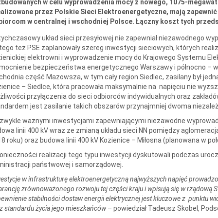
zbudowanych w celu wyprowadzenia mocy z nowego, 1075-megawatow
alizowane przez Polskie Sieci Elektroenergetyczne, mają zapewnić
iorcom w centralnej i wschodniej Polsce. Łączny koszt tych przeds
ychczasowy układ sieci przesyłowej nie zapewniał niezawodnego wy
tego też PSE zaplanowały szereg inwestycji sieciowych, których reali
ienickiej elektrowni i wyprowadzenie mocy do Krajowego Systemu El
mocnienie bezpieczeństwa energetycznego Warszawy i północno – ws
hodnia część Mazowsza, w tym cały region Siedlec, zasilany był jedną 
ienice – Siedlce, która pracowała maksymalnie na napięciu nie wyższ
liwości przyłączenia do sieci odbiorców indywidualnych oraz zakła
ndardem jest zasilanie takich obszarów przynajmniej dwoma niezależ
zwykle ważnymi inwestycjami zapewniającymi niezawodne wyprowadze
owa linii 400 kV wraz ze zmianą układu sieci NN pomiędzy aglomerac
8 roku) oraz budowa linii 400 kV Kozienice – Miłosna (planowana w poł
onieczności realizacji tego typu inwestycji dyskutowali podczas uroc
inistracji państwowej i samorządowej.
estycje w infrastrukturę elektroenergetyczną najwyższych napięć prowadzo
rancję zrównoważonego rozwoju tej części kraju i wpisują się w rządową 
ewnienie stabilności dostaw energii elektrycznej jest kluczowe z punktu w
z standardu życia jego mieszkańców
– powiedział Tadeusz Skobel, Podse