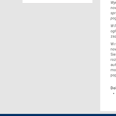
Wym
now
spr
po
W P
ogł
zaz
W 
now
Sie
roz
aut
moc
pop
Do