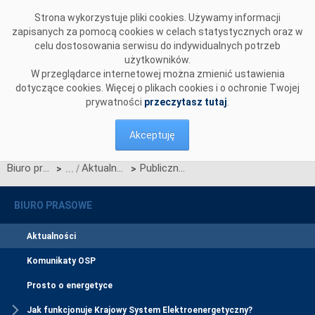
Przejdź do komentarzy
Strona wykorzystuje pliki cookies. Używamy informacji
zapisanych za pomocą cookies w celach statystycznych oraz w
celu dostosowania serwisu do indywidualnych potrzeb
użytkowników.
W przeglądarce internetowej można zmienić ustawienia
dotyczące cookies. Więcej o plikach cookies i o ochronie Twojej
prywatności
przeczytasz tutaj
.
Akceptuję
Biuro prasowe
Aktualności
Publiczne konsultacje propozycji metody tworzenia wspólnych modeli sieci
>
>
BIURO PRASOWE
Aktualności
Komunikaty OSP
Prosto o energetyce
Jak funkcjonuje Krajowy System Elektroenergetyczny?