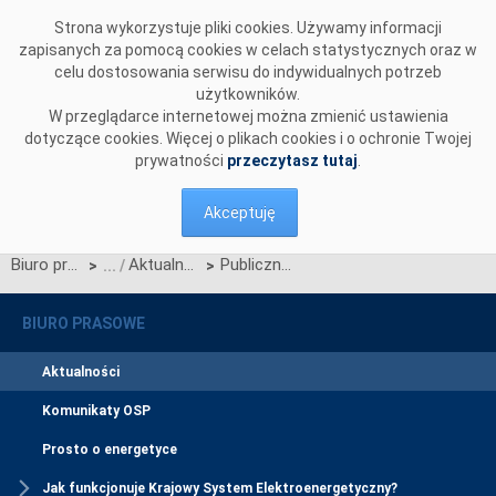
Przejdź do komentarzy
Strona wykorzystuje pliki cookies. Używamy informacji
zapisanych za pomocą cookies w celach statystycznych oraz w
celu dostosowania serwisu do indywidualnych potrzeb
użytkowników.
W przeglądarce internetowej można zmienić ustawienia
dotyczące cookies. Więcej o plikach cookies i o ochronie Twojej
prywatności
przeczytasz tutaj
.
Akceptuję
Biuro prasowe
Aktualności
Publiczne konsultacje propozycji metodyki wyznaczania zdolności przesyłowych w Hansa CCR (regionie wyznaczania zdolności przesyłowych)
>
>
BIURO PRASOWE
Aktualności
Komunikaty OSP
Prosto o energetyce
Jak funkcjonuje Krajowy System Elektroenergetyczny?