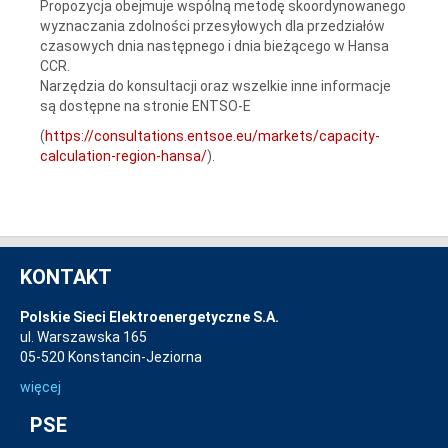
Propozycja obejmuje wspólną metodę skoordynowanego
wyznaczania zdolności przesyłowych dla przedziałów
czasowych dnia następnego i dnia bieżącego w Hansa
CCR.
Narzędzia do konsultacji oraz wszelkie inne informacje
są dostępne na stronie ENTSO-E
(
https://consultations.entsoe.eu/markets/capacity-
calculation-region-hansa/
).
KONTAKT
Polskie Sieci Elektroenergetyczne S.A.
ul. Warszawska 165
05-520 Konstancin-Jeziorna
więcej
PSE