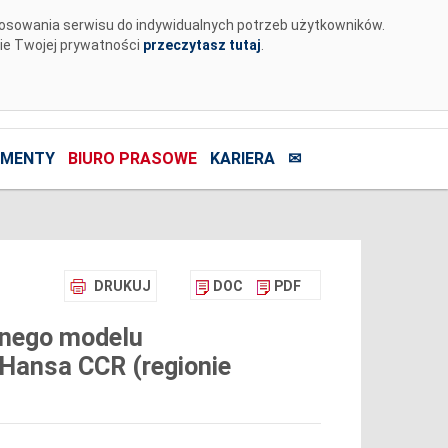
tosowania serwisu do indywidualnych potrzeb użytkowników.
nie Twojej prywatności
przeczytasz tutaj
.
MENTY
BIURO PRASOWE
KARIERA
✉
DRUKUJ
DOC
PDF
alnego modelu
Hansa CCR (regionie