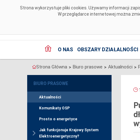
Przejdź do komentarzy
Strona wykorzystuje pliki cookies. Używamy informacji za
W przeglądarce internetowej można zmien
O NAS
OBSZARY DZIAŁALNOŚCI
Strona Główna
Biuro prasowe
Aktualności
>
>
>
BIURO PRASOWE
1
Aktualności
P
Komunikaty OSP
d
Prosto o energetyce
w
Jak funkcjonuje Krajowy System
Elektroenergetyczny?