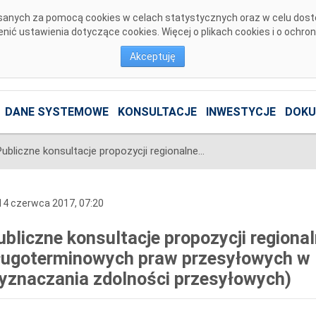
pisanych za pomocą cookies w celach statystycznych oraz w celu dos
ić ustawienia dotyczące cookies. Więcej o plikach cookies i o ochro
Akceptuję
DANE SYSTEMOWE
KONSULTACJE
INWESTYCJE
DOKU
Publiczne konsultacje propozycji regionalnego modelu długoterminowych praw przesyłowych w Hansa CCR (regionie wyznaczania zdolności przesyłowych)
4 czerwca 2017, 07:20
ubliczne konsultacje propozycji region
ługoterminowych praw przesyłowych w 
yznaczania zdolności przesyłowych)