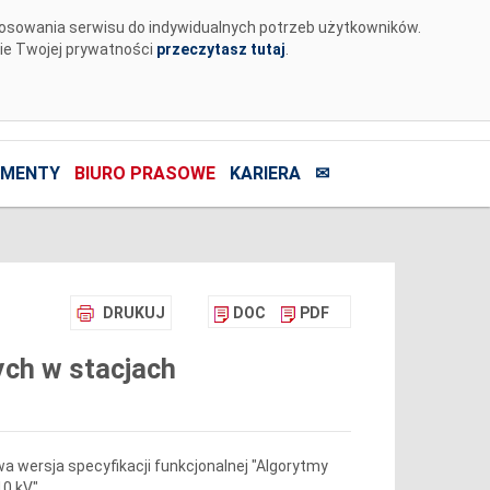
tosowania serwisu do indywidualnych potrzeb użytkowników.
nie Twojej prywatności
przeczytasz tutaj
.
MENTY
BIURO PRASOWE
KARIERA
✉
DRUKUJ
DOC
PDF
ych w stacjach
 wersja specyfikacji funkcjonalnej "Algorytmy
10 kV"