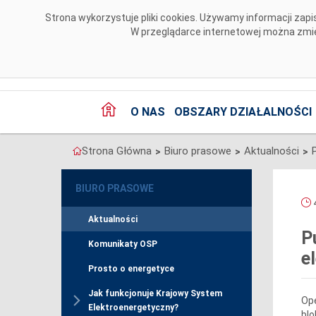
Przejdź do komentarzy
Strona wykorzystuje pliki cookies. Używamy informacji za
W przeglądarce internetowej można zmien
O NAS
OBSZARY DZIAŁALNOŚCI
Strona Główna
Biuro prasowe
Aktualności
>
>
>
BIURO PRASOWE
4
Aktualności
P
Komunikaty OSP
e
Prosto o energetyce
Jak funkcjonuje Krajowy System
Ope
Elektroenergetyczny?
blo