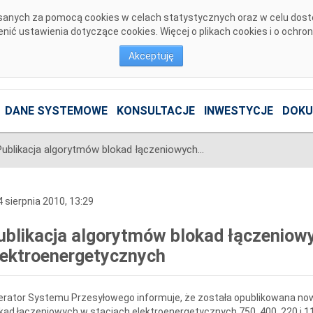
pisanych za pomocą cookies w celach statystycznych oraz w celu dos
ić ustawienia dotyczące cookies. Więcej o plikach cookies i o ochro
Akceptuję
DANE SYSTEMOWE
KONSULTACJE
INWESTYCJE
DOKU
Publikacja algorytmów blokad łączeniowych w stacjach elektroenergetycznych
 sierpnia 2010, 13:29
ublikacja algorytmów blokad łączeniow
lektroenergetycznych
rator Systemu Przesyłowego informuje, że została opublikowana nowa
kad łączeniowych w stacjach elektroenergetycznych 750, 400, 220 i 1