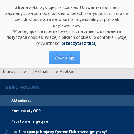
Przejdź do komentarzy
Strona wykorzystuje pliki cookies. Używamy informacji
zapisanych za pomocą cookies w celach statystycznych oraz w
celu dostosowania serwisu do indywidualnych potrzeb
użytkowników.
W przeglądarce internetowej można zmienić ustawienia
dotyczące cookies. Więcej o plikach cookies i o ochronie Twojej
prywatności
przeczytasz tutaj
.
Akceptuję
Biuro prasowe
Aktualności
Publikacja Standardów technicznych systemu WIRE wer. 12.0
>
>
BIURO PRASOWE
Aktualności
Komunikaty OSP
Prosto o energetyce
Jak funkcjonuje Krajowy System Elektroenergetyczny?