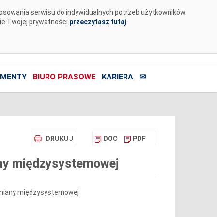
tosowania serwisu do indywidualnych potrzeb użytkowników.
nie Twojej prywatności
przeczytasz tutaj
.
MENTY
BIURO PRASOWE
KARIERA
✉
DRUKUJ
DOC
PDF
any międzysystemowej
ymiany międzysystemowej