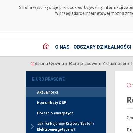
Przejdź do komentarzy
Strona wykorzystuje pliki cookies. Używamy informacji za
W przeglądarce internetowej można zmien
O NAS
OBSZARY DZIAŁALNOŚCI
Strona Główna
Biuro prasowe
Aktualności
>
>
>
BIURO PRASOWE
1
Aktualności
R
Komunikaty OSP
Prosto o energetyce
Op
Jak funkcjonuje Krajowy System
Do
Elektroenergetyczny?