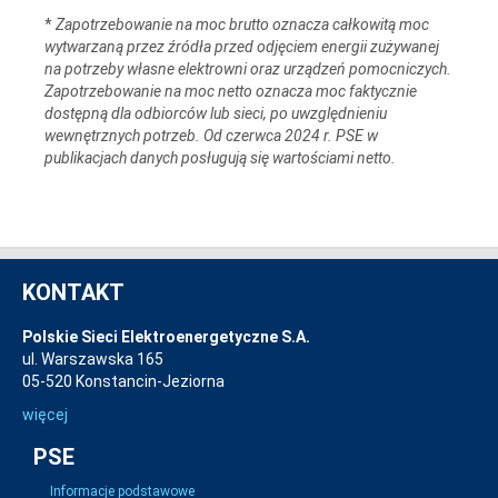
*
Zapotrzebowanie na moc brutto oznacza całkowitą moc
wytwarzaną przez źródła przed odjęciem energii zużywanej
na potrzeby własne elektrowni oraz urządzeń pomocniczych.
Zapotrzebowanie na moc netto oznacza moc faktycznie
dostępną dla odbiorców lub sieci, po uwzględnieniu
wewnętrznych potrzeb. Od czerwca 2024 r. PSE w
publikacjach danych posługują się wartościami netto.
KONTAKT
Polskie Sieci Elektroenergetyczne S.A.
ul. Warszawska 165
05-520 Konstancin-Jeziorna
więcej
PSE
Informacje podstawowe