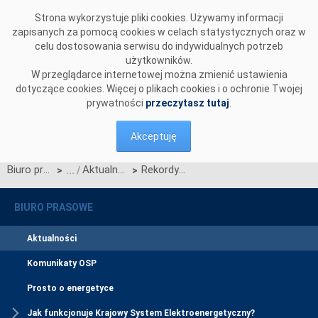
Przejdź do komentarzy
Strona wykorzystuje pliki cookies. Używamy informacji
zapisanych za pomocą cookies w celach statystycznych oraz w
celu dostosowania serwisu do indywidualnych potrzeb
użytkowników.
W przeglądarce internetowej można zmienić ustawienia
dotyczące cookies. Więcej o plikach cookies i o ochronie Twojej
prywatności
przeczytasz tutaj
.
Akceptuję
Biuro prasowe
Aktualności
Rekordy zapotrzebowania i generacji
>
>
BIURO PRASOWE
Aktualności
Komunikaty OSP
Prosto o energetyce
Jak funkcjonuje Krajowy System Elektroenergetyczny?